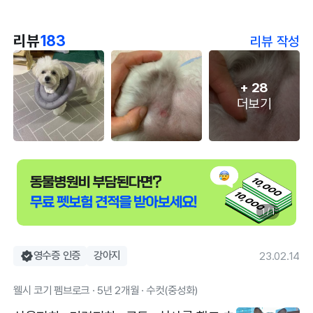
리뷰
183
리뷰 작성
+
28
더보기
1 / 1
영수증 인증
강아지
23.02.14
웰시 코기 펨브로크 · 5년 2개월 · 수컷(중성화)