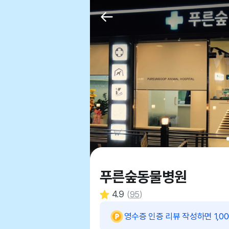
푸른숲동물병원
4.9
(
95
)
영수증 인증 리뷰 작성하면 1,0