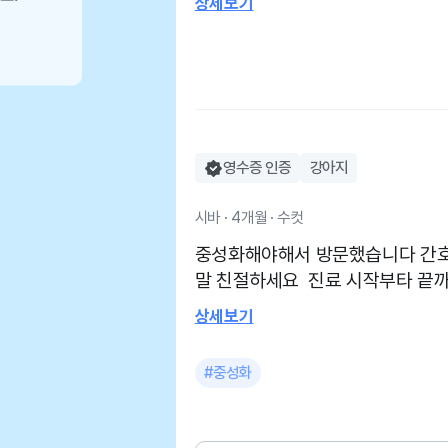
상세보기
오요 접종들 모두 여기서 맞힐 예정입니다 역앞
간호사분들도 친절하시고 너무좋
영수증 인증
강아지
시바 · 4개월 · 수컷
중성화해야해서 방문했습니다 간
말 친절하세요 진료 시작부타 끝까
화 외적으로 문제있는 부분도 검사해주시고 치
상세보기
어요 감사합니다 반려견은 처음이라 아무것도 모르는데 정말
친절히 자세히 설명해주세요 감사
#중성화