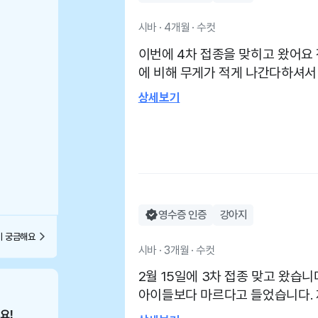
시바 · 4개월 · 수컷
이번에 4차 접종을 맞히고 왔어요 전에 갔을때 다른 아이들
에 비해 무게가 적게 나간다하셔
로 밥량 조절하고 하니까 정상 무게
상세보기
감사합니다 :) 이번에 4차 맞고
지 해주시고 간호사선생님도 너무 친
처에도 있고 갑작스레 방문하셔도
영수증 인증
강아지
이 궁금해요
시바 · 3개월 · 수컷
2월 15일에 3차 접종 맞고 왔습
아이들보다 마르다고 들었습니다. 
시고 간호원분도 너무 친절하셨어