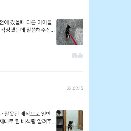
서 걱정했는데 말씀해주신대
 5.5키로 까지 늘었어요
왔는데 발톱정리와 항문낭까
절하셔서 좋어요 집 근
 친절히 맞아주세요
23.02.15
니다 잘못된 배식으로 일반
제대로 된 배식량 알려주
요 정말 친절하시고 좋았