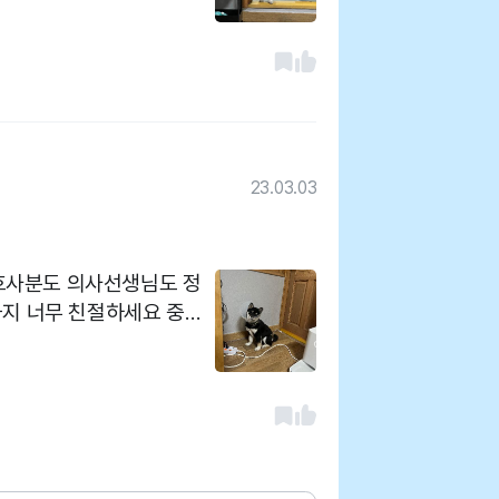
에 바로있고
았옹ㅅ
23.03.03
호사분도 의사선생님도 정
지 너무 친절하세요 중성
료까지 해주셨
합니다