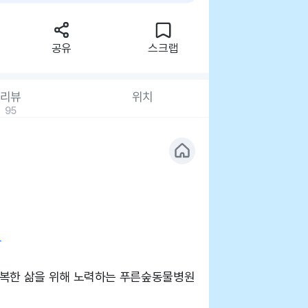
공유
스크랩
리뷰
위치
95
사
복한 삶을 위해 노력하는 푸른숲동물병원