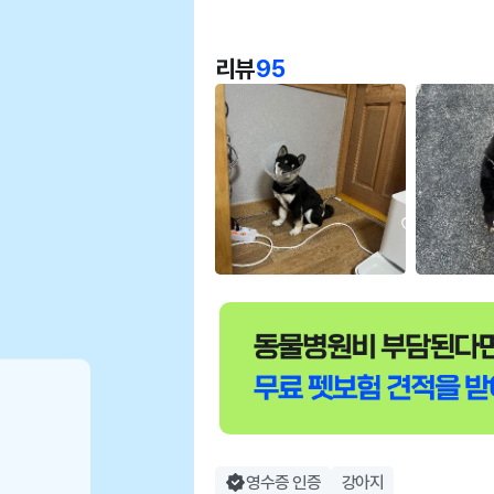
리뷰
95
영수증 인증
강아지