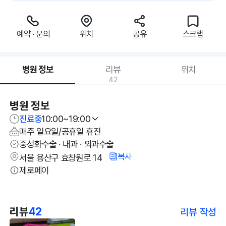
예약 · 문의
위치
공유
스크랩
병원 정보
리뷰
위치
42
병원 정보
진료중
10:00~19:00
매주 일요일/공휴일 휴진
중성화수술 · 내과 · 외과수술
복사
서울 용산구 효창원로 14
제로페이
리뷰
42
리뷰 작성