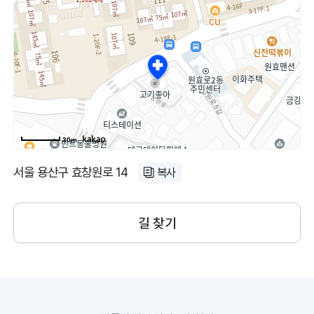
30m
서울 용산구 효창원로 14
복사
길 찾기