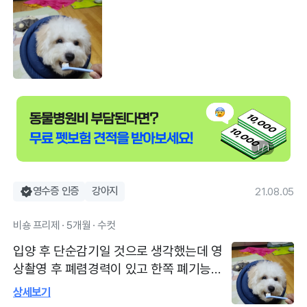
1 / 1
영수증 인증
강아지
21.08.05
비숑 프리제 · 5개월 · 수컷
입양 후 단순감기일 것으로 생각했는데 영
상촬영 후 폐렴경력이 있고 한쪽 폐기능이
상실되었음을 확인했다. 향후 꾸준한 운동
상세보기
으로 폐용량을 늘려주면 전혀 문제될 것이