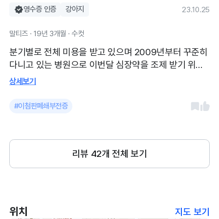
영수증 인증
강아지
23.10.25
말티즈 · 19년 3개월 · 수컷
분기별로 전체 미용을 받고 있으며 2009년부터 꾸준히
다니고 있는 병원으로 이번달 심장약을 조제 받기 위해
방문하였습니다. 지난번에 받은 혈액검사 결과를 바탕
상세보기
으로 매월 심장약을 처방받고 있습니다. 23년 10월부터
시행된 진료비 및 약제비에 대한 부가세 면제로 기존보
#이첨판폐쇄부전증
다 비용이 적게 청구되었어요^^ 역시 믿고 이용할 수 있
는 병원입니다.
리뷰
42
개 전체 보기
위치
지도 보기