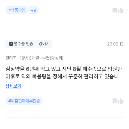
없음을 설명해주셨고 발사탕 증세가 날로
#약품구입
+9
심해짐에 소독약과 연고를 처방해주셨다.
발바닥 치료를 위해 기본위생 미용을 받고
왔다.
영수증 인증
강아지
23.02.12
말티즈 · 18년 6개월 · 수컷(중성화)
심장약을 6년째 먹고 있고 지난 8월 폐수종으로 입원한
이후로 약의 복용량을 정해서 꾸준히 관리하고 있습니
다. 특별한 증상은 없고 매월 약을 조제받아서 먹이고 있
상세보기
습니다. 치료받은 것은 없고 약 조제받으러 가는 김에
목욕과 미용도 받고 왔습니다. 설국이의 주치의사이시기
#이첨판폐쇄부전증
때문에 모든 기록을 갖고 상태를 잘 아시기 때문에 늘 의
지하고 있는 곳입니다.