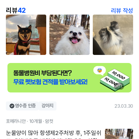
리뷰
42
리뷰 작성
1 / 1
영수증 인증
강아지
23.03.30
포메라니안 · 10개월 · 암컷
눈물양이 많아 항생제2주처방 후, 1주일쉬