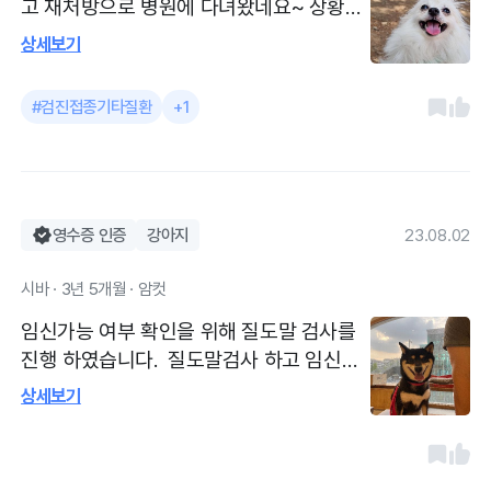
고 재처방으로 병원에 다녀왔네요~ 상황설
명도 친절하게 해주셔서 더욱 믿음이가네요
상세보기
^^ 매달 잊지 않고 챙겨야하는 심장사상충
약도 바르고 왔답니다 친절한 설명과함께
#검진접종기타질환
+1
편하게 진료볼 수 있답니다
영수증 인증
강아지
23.08.02
시바 · 3년 5개월 · 암컷
임신가능 여부 확인을 위해 질도말 검사를
진행 하였습니다. 질도말검사 하고 임신이
가능한지에 대한 내용을 확인했습니다. 항
상세보기
상 친절하고 깨끗한 병원입니다. 추천드리
는 병원이에요