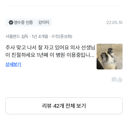
영수증 인증
강아지
22.05.10
셔틀랜드 쉽독 · 1년 4개월 · 수컷(중성화)
주사 맞고 나서 잘 자고 있어요 의사 선생님
이 친절하세요 1년째 이 병원 이용중입니다
우리 둘째 리아도 항상 이병원에서 접종하
상세보기
고, 집 앞이여서 응급상황에 잘 가고 있어요
리뷰
42
개 전체 보기