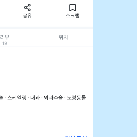
공유
스크랩
리뷰
위치
19
 · 스케일링 · 내과 · 외과수술 · 노령동물