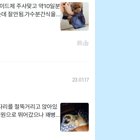
이드제 주사맞고 약10일분
간식을
간식을끊어야하겠지요. 증
약10일분 처방받아왔어요.
 잘해주셔서 좋아요
23.01.17
기 다리를 절뚝거리고 앉아있
병원으로 뛰어갔으나 꽤병
문 후 늦은감 있는 마지막