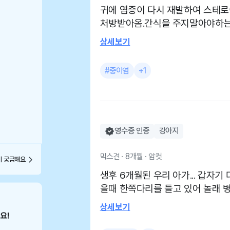
귀에 염증이 다시 재발하여 스테로
처방받아옴.간식을 주지말아야하는데 잘안됨.가수분
주는데 뭐가문제일까요? 모질게 
상세보기
상이심해 스테이로드제 주사맞고 
항상 친절하게 대해주시고 진료도
#중이염
+1
영수증 인증
강아지
믹스견 · 8개월 · 암컷
이 궁금해요
생후 6개월된 우리 아가... 갑자
을때 한쪽다리를 들고 있어 놀래 
판정 ㅜ ㅜ 꽤병으로 인해 병원 방
상세보기
예방접종 마치고 왔어요^^ 늘 가는 병원이고 쌤이 항상 친절
하고 꼼꼼하게 잘 봐주세요 ㅎㅎ