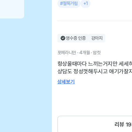
#절뚝거림
+1
영수증 인증
강아지
포메라니안 · 4개월 · 암컷
항상올때마다 느끼는거지만 세세하
상담도 정성껏해두시고 애기가잘
있게 해주는거같아요
상세보기
리뷰
19