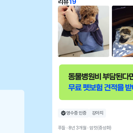
리뷰
19
영수증 인증
강아지
푸들 · 8년 3개월 · 암컷(중성화)