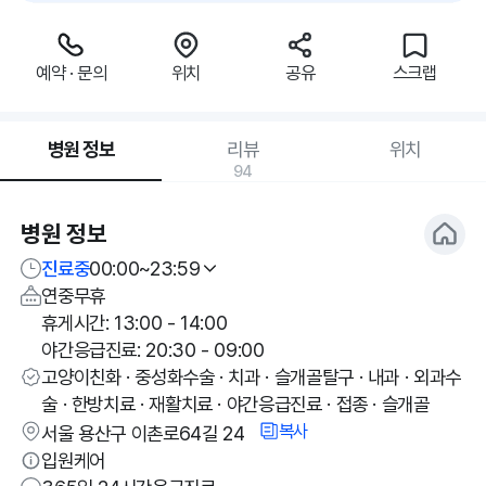
예약 · 문의
위치
공유
스크랩
병원 정보
리뷰
위치
94
병원 정보
진료중
00:00~23:59
연중무휴
휴게시간: 13:00 - 14:00
야간응급진료: 20:30 - 09:00
고양이친화 · 중성화수술 · 치과 · 슬개골탈구 · 내과 · 외과수
술 · 한방치료 · 재활치료 · 야간응급진료 · 접종 · 슬개골
복사
서울 용산구 이촌로64길 24
입원케어