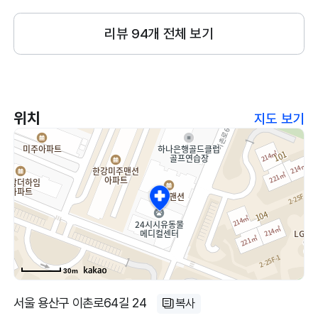
세요.
리뷰
94
개 전체 보기
위치
지도 보기
30m
서울 용산구 이촌로64길 24
복사