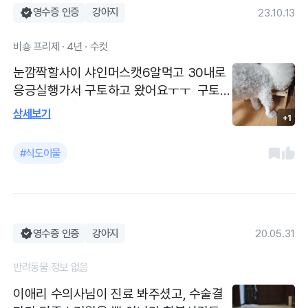
영수증 인증
강아지
23.10.13
비숑 프리제 · 4년 · 수컷
눈깜짝할사이 샤인머스캣6알먹고 30내로
응긍실행가서 구토하고 왔어요ㅜㅜ 구토
유발해서 구토하고 왔어요 엑스레이도 찍구
상세보기
+1
요~~~ 24시간이 있어서 넘넘 다행이었어
요 처음가본곳인데 친절하시고 개끗한시설
#식도이물
이었어요.
영수증 인증
강아지
20.05.31
반려동물 정보 없음
이애리 수의사님이 진료 봐주셨고, 수술결