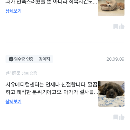
과가 만족스러웠을 뿐 아니라 회복시간도
충분히 가지고 퇴원시켜 주셔서 좋았어요.
상세보기
기본 검진 역시 꼼꼼히 봐주셔서, 수술 외적
인 부분으로도 건강상태 확인할 수 있어서
좋았구요. 비용도 이전에 구두로 여쭤봤던
금액에서 추가금 없었어서 좋았고, 발렛파
킹 지원 및 시설부분 역시 만족스러웠습니
다.
영수증 인증
강아지
20.09.09
반려동물 정보 없음
시유메디컬센터는 언제나 친절합니다. 깔끔
하고 쾌적한 분위기이고요. 아가가 설사를
자꾸 해서 병원을 찾았는데 친절히 진료해
상세보기
주셔서 감사합니다. 빨리 괜찮아지길 바라
고 있어요. 다른 아가도 키우고 있는데 그 아
가는 시유에 더 많이 방문 했어요. 저보다 엄
마가 시유 병원 친절하다고 매우 흡족해 하