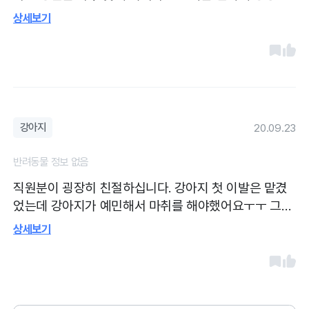
문하여 건강검진이나 접종을 하러 옵니다 시설도 괜찮
상세보기
고 테크니션분도 의사선생님도 다 좋으신것 같습니다
분위기도 좋습니다!
강아지
20.09.23
반려동물 정보 없음
직원분이 굉장히 친절하십니다. 강아지 첫 이발은 맡겼
었는데 강아지가 예민해서 마취를 해야했어요ㅜㅜ 그
과정에서 상처가 나서 그 부분도 또 치료를 한 후로는 이
상세보기
발은 못하고있어요(상처는 후에발견했고 치료비는 저희
가부담했습니다)그건저희 강아지가 예민한탓도 있는것
같아요.광견병접종이나 간단한 진료는 잘받고 있습니다.