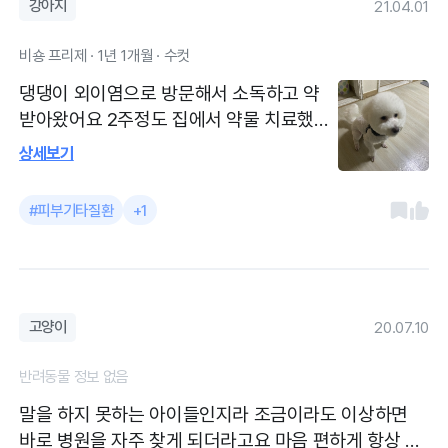
강아지
21.04.01
비숑 프리제 · 1년 1개월 · 수컷
댕댕이 외이염으로 방문해서 소독하고 약
받아왔어요 2주정도 집에서 약물 치료했는
데.. 이젠 다 낳았습니다 다른 병원 약물 1달
상세보기
치료했는에.. 남산동물병원 약이 훨씬 잘 들
었어요 바로바로 진료 가능해요 병원에서
#피부기타질환
+1
기르는 댕댕이도 저를 너무 좋아하드라구요
애교도 부리고 ㅎㅎ 이제 한달에 한번 심장
사상충약 사러 자주 방문합니다
고양이
20.07.10
반려동물 정보 없음
말을 하지 못하는 아이들인지라 조금이라도 이상하면
바로 병원을 자주 찾게 되더라고요 마음 편하게 항상 방