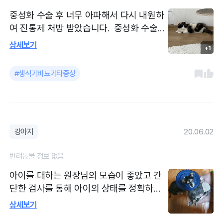
중성화 수술 후 너무 아파해서 다시 내원하
여 진통제 처방 받았습니다. 중성화 수술후
고통이 심해보여 다시 내원하여 진통제 주
상세보기
+1
사와 3일치 진통가루약 처방 받았습니다.
원장님 간호사 분이 굉장히 친절하게 설명
#생식기비뇨기타증상
해주셨습니다. 간결하게 진료해주셔서 좋았
고 피검사 진행했는데 전문적으로 딱 데리
고 가셔서 빠르게 끝내주셔서 애기가 덜 스
트레스 받은 것 같습니다. 중성화 수술 경과
도 좋아서 잘 적응하고 밥도 잘 먹고 잘 놀
강아지
20.06.02
고 있습니다.!
반려동물 정보 없음
아이를 대하는 원장님의 모습이 좋았고 간
단한 검사를 통해 아이의 상태를 정확하게
진단하고 수술 처치 해 주셨습니다 아이는
상세보기
그후 활력을 찾아 아주 건강하게 지내고 있