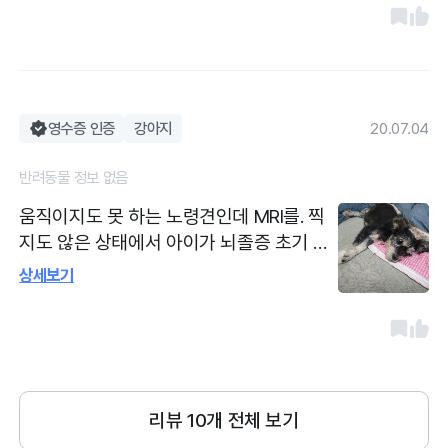
습니다
영수증 인증
강아지
20.07.04
반려동물 정보 없음
움직이지도 못 하는 노령견인데 MRI를. 찍
지도 않은 상태에서 아이가 뇌졸증 초기 가
따고하셨어요 노령견이고 전신마취는 불가
상세보기
하다고 하시며 뇌졸증 약을 지어주셨는데
쓰러져 있던 아이가 벌떡 일어나 발랄하게
생활하고 있어요 약 먼은지 2주째인데 쭉
지켜보시면서 계속 약 처방을 해주신대요.
저희한테는 정말 은혜로운 분이셔요. 원장
리뷰
10
개 전체 보기
님도 직원들도 모두 친절하고 돈을 정말 안