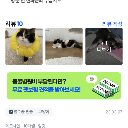
방문 전 전화문의 주십시오.
리뷰
10
리뷰 작성
+
1
더보기
1 / 1
영수증 인증
고양이
23.03.07
페르시안 · 10개월 · 암컷