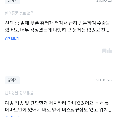
강아지
20.06.20
반려동물 정보 없음
산책 중 발에 부푼 흉터가 터져서 급히 방문하여 수술을
했어요. 너무 걱정했는데 다행히 큰 문제는 없었고 친절
하게 잘 수술해쥬셨어요. 가는 김에 애견용품도 구매를
상세보기
하였는데 많이 안비싸서 좋았어요 다음에도 엄궁동가면
방문할 것입니다
강아지
20.06.26
반려동물 정보 없음
예방 접종 및 간단한거 처치하러 다녀왔었어요 ㅎㅎ 롯
데마트안에 있어서 바로 앞에 버스정류장도 있고 위치
도 너무너무 편리했습니당! 원장님이 동물을 좋아하셔서