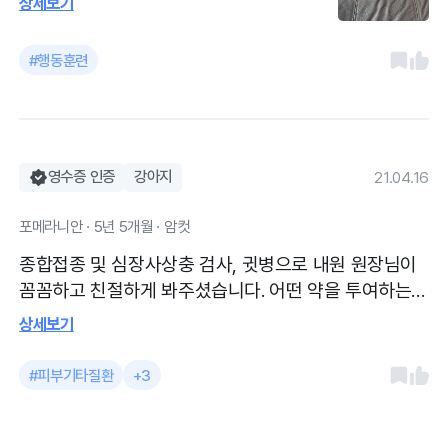
상세보기
놓으실때 와서보라고 하셔서 주사놓는과정
볼수있어서 좋았고요 강아지가 아기때부터
#행동훈련
귓병이있었는지 몰랐는데 귀에 약도 넣어주
셨습니다
영수증 인증
강아지
21.04.16
포메라니안 · 5년 5개월 · 암컷
종합접종 및 심장사상충 검사, 귓병으로 내원 원장님이
꼼꼼하고 친절하게 봐주셨습니다. 어떤 약을 투여하는지
어떤 증상에 효과가 있는지 등 자세히 알려주셔서 좋았
상세보기
습니다~ 신설이 아니라 시설이 엄청 좋은 것은 아니나
깨끗하게 잘 관리가 되어있었습니다. 주차할 곳은 따로
#피부기타질환
+3
없는 것 같았어요~