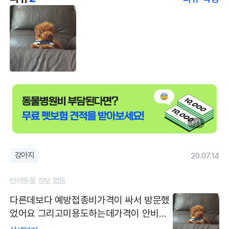
1 / 1
강아지
20.07.14
반려동물 정보 없음
다른데보다 예방접종비가격이 싸서 방문했
었어요 그리고미용도하는데가격이 안비싸
고 예쁘게잘해주세요 친절하시고 예방접종