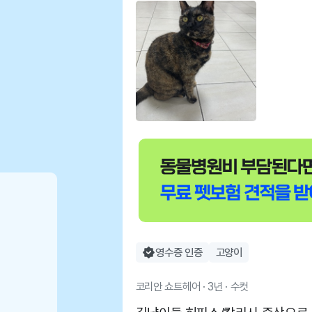
영수증 인증
고양이
코리안 쇼트헤어 · 3년 · 수컷