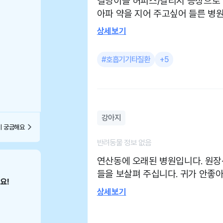
길냥이들 허피스/칼리시 증상으로
아파 약을 지어 주고싶어 들른 병
원장님 친절하고 동물 사랑하신다
상세보기
도 해주시고 친절하게 처방해주셔
이 가격도 저렴했어요 버스정류장
#호흡기기타질환
+5
병원도 넓고 깔끔합니다 무엇보다
명해주셔서 믿음이가요
강아지
이 궁금해요
반려동물 정보 없음
연산동에 오래된 병원입니다. 원장
들을 보살펴 주십니다. 귀가 안좋
이 나았어요!!
상세보기