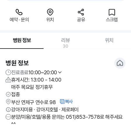
예약 · 문의
위치
공유
스크랩
병원 정보
리뷰
위치
30
병원 정보
진료종료
10:00~20:00
휴게시간: 13:00 - 14:00
매주 목요일 정기휴무
접종
복사
부산 연제구 연수로 98
강아지미용 · 강아지호텔 · 제로페이
분양/미용/호텔/용품 문의는 051)853-7578로 해주세요
^^