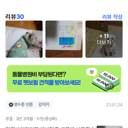
리뷰
30
리뷰 작성
+
11
더보기
1 / 1
영수증 인증
강아지
23.01.24
푸들 · 3년 3개월 · 수컷(중성화)