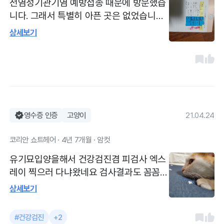
전염성기관기염 예방접종 때문에 방문했습
니다. 그래서 특별히 아픈 곳은 없었습니다.
기관지염 예방접종을 했어요. 매년 이곳에
상세보기
서 접종을 하는데 병원 방문 때마다 의사선
생님뿐만 아니라 간호사님께서도 친절하게
응대해주십니다. 주로 전 원장님에게 꼭 진
료를 받는데 예방접종만 해도 구강부터 귓
속, 관절, 항문까지 전체적으로 꼼꼼하게 체
크해 주시고 예민한 저희 강아지에게 구충
영수증 인증
고양이
21.04.24
제를 서비스로 먹여 주셨어요. 집에서 귀청
소를 하고 가서 귀가 예민해져 있었는데 연
코리안 쇼트헤어 · 4년 7개월 · 암컷
고도 서비스로 발라주셨어요. 심장사상충약
도 항상 여기서 구매하는데, 심장사상충약
유기묘입양을해서 건강검진겸 피검사 엑스
먹이는 날을 항상 잊지 않도록 문자 알림 서
레이 찍으러 다냐왔네요 검사결과도 꼼꼼히
비스(예방 접종일도 항상 문자 알림 서비스
살명해주시고 걱정되는부분도 친절히ㅡ설
상세보기
해주십니다)해주십니다. 적극 추천합니다.
명해주시고 춘자가ㅜ다리를 좀 절기는하는
데 설명을 듣다보니 살쪄서....그런걸로 생각
#건강검진
+2
중입니다 언제나 친절히 상담해주시거 간호