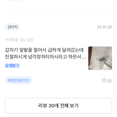
사쌤들도 항상 밝은모습으로 반겨주심다.
주차공간은 따로 없던거 같니오
강아지
20.10.20
반려동물 정보 없음
갑자기 앞발을 절어서 급하게 달려갔는데
친절하시게 넘걱정하지마시라고 하믄서 괜
찮은것 같은데 그래도 한번 찍어달라고 하
상세보기
니 ct상으로 아무 이상 없다고 하셔서 맘이
괜찮아서 밤에도 약간 절뚝거리는.모습을.
#영상임상진단
봐도 ct 상로는 괜찮다고 해서 엄청 맘이 놓
였습니다
리뷰
30
개 전체 보기