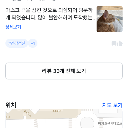
님들이 모두 친절하시고 원장선생님께서도
마스크 끈을 삼킨 것으로 의심되어 방문하
설명을 정말 정말 자세히 알아들을 수 있도
게 되었습니다. 많이 불안해하며 도착했는
록 해주십니다.
데 선생님들께서 종종있는일이라며 다독여
상세보기
주셨습니다. 엑스레이를 2장 촬영하고 확인
했으나 이물질은 보이지 않았습니다. 하지
#건강검진
+1
만 선형 이물질로 인해 추후에 장기 손상이
있을 것을 대비해 비교해볼 수 있게 미리 찍
어두는게 낫다고 하셨습니다. 병원 내부 아
주 깨끗합니다. 동네 중심에 있어 접근성이
리뷰
33
개 전체 보기
편리하고 주차장이 아주 잘 되어있어 초보
운전도 부담없이 갈 수 있습니다. 선생님들
진심으로 친절하세요 ㅎㅎㅎ
위치
지도 보기