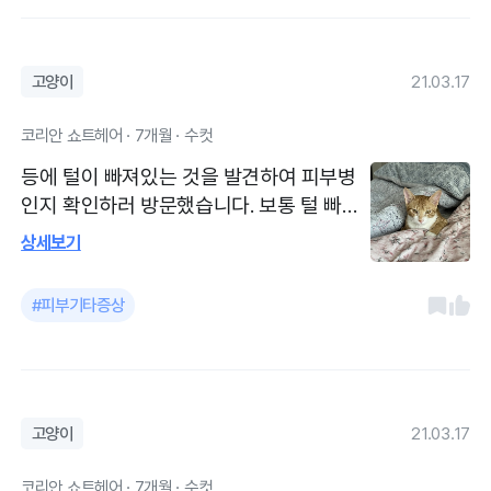
아주 청결하고 선생님들 모두 너무너무 친
절하십니다.
고양이
21.03.17
코리안 쇼트헤어 · 7개월 · 수컷
등에 털이 빠져있는 것을 발견하여 피부병
인지 확인하러 방문했습니다. 보통 털 빠짐
은 곰팡이와 관련이 깊다고 하시어 털 빠진
상세보기
부위 주변 털을 뽑아 곰팡이 균 검사를 맡기
고 왔습니다. 2주 정도 소요된다 하시고 그
#피부기타증상
전에 양성 반응이 있으면 전화로 알려주신
다고 했습니다. 다행히 곰팡이균이나 링웜
은 아니었고 원래 땜빵이 있는 것으로 마무
리 되었습니다. 예약은 한번도 하고 가지 않
았으나 대기시간이 10분 이상 지속된 적 없
고양이
21.03.17
습니다. 주차장이 넓고 쾌적하여 초보운전
코리안 쇼트헤어 · 7개월 · 수컷
이신분들도 부담없이 가실 수 있어요. 선생