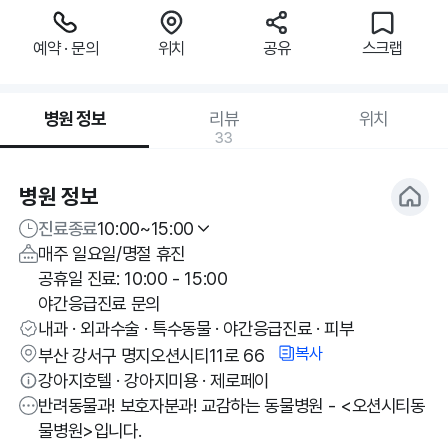
예약 · 문의
위치
공유
스크랩
병원 정보
리뷰
위치
33
병원 정보
진료종료
10:00~15:00
매주 일요일/명절 휴진
공휴일 진료: 10:00 - 15:00
야간응급진료 문의
내과 · 외과수술 · 특수동물 · 야간응급진료 · 피부
복사
부산 강서구 명지오션시티11로 66
강아지호텔 · 강아지미용 · 제로페이
반려동물과! 보호자분과! 교감하는 동물병원 - <오션시티동
물병원>입니다.