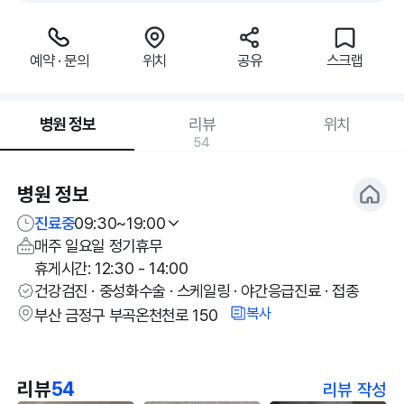
예약 · 문의
위치
공유
스크랩
병원 정보
리뷰
위치
54
병원 정보
진료중
09:30~19:00
매주 일요일 정기휴무
휴게시간: 12:30 - 14:00
건강검진 · 중성화수술 · 스케일링 · 야간응급진료 · 접종
복사
부산 금정구 부곡온천천로 150
리뷰
54
리뷰 작성