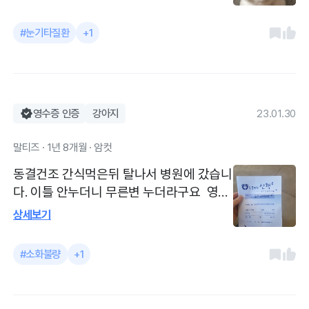
제 약 처방과 안약2개를 처방 받아와 매일
약과 안약을 넣어줬더니 금방 좋아졌습니
#눈기타질환
+1
다!! 과잉진료없이 정확한 진단과 추후 관리
법도 알려주시고 원장님과 데스크선생님이
너무 친절하셔서 좋았어요 ! 늘 믿고 방문하
는곳입니다~
영수증 인증
강아지
23.01.30
말티즈 · 1년 8개월 · 암컷
동결건조 간식먹은뒤 탈나서 병원에 갔습니
다. 이틀 안누더니 무른변 누더라구요 영수
증엔 빠졌는데 사상충약 받아가고 검진받았
상세보기
습니다~ 무른변 약 처방받고 마음의 안심하
고 갑니다 동물병원은 산책이 최고죠^^ 꼬
#소화불량
+1
미 아기때부터 다닌 병원이예요~ 언제나 친
절하시고 자세하게 설명해주세요