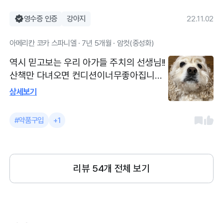
영수증 인증
강아지
22.11.02
아메리칸 코카 스파니엘 · 7년 5개월 · 암컷(중성화)
역시 믿고보는 우리 아가들 주치의 선생님!!
산책만 다녀오면 컨디션이너무좋아집니다
ㅠㅠ 항상 친절하신 원장님 간호사님 감사
상세보기
드립니다
#약품구입
+1
리뷰
54
개 전체 보기