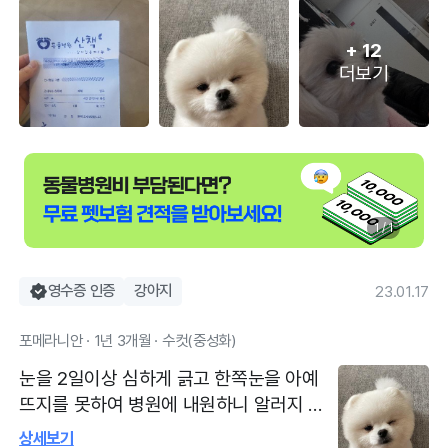
+
12
더보기
1 / 1
영수증 인증
강아지
23.01.17
포메라니안 · 1년 3개월 · 수컷(중성화)
눈을 2일이상 심하게 긁고 한쪽눈을 아예
뜨지를 못하여 병원에 내원하니 알러지 증
상이라고 했습니다! 형광염색검사와 항생
상세보기