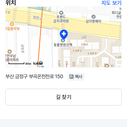
위치
지도 보기
30m
부산 금정구 부곡온천천로 150
복사
길 찾기