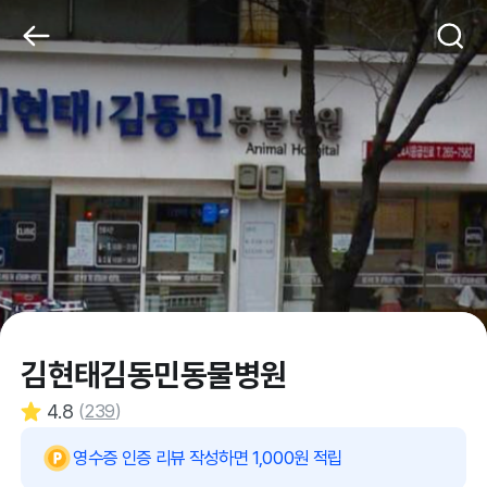
김현태김동민동물병원
4.8
(
239
)
영수증 인증 리뷰 작성하면 1,000원 적립