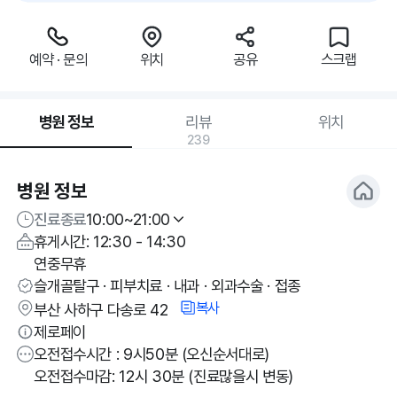
예약 · 문의
위치
공유
스크랩
병원 정보
리뷰
위치
239
병원 정보
진료종료
10:00~21:00
휴게시간: 12:30 - 14:30
연중무휴
슬개골탈구 · 피부치료 · 내과 · 외과수술 · 접종
복사
부산 사하구 다송로 42
제로페이
오전접수시간 : 9시50분 (오신순서대로)
오전접수마감: 12시 30분 (진료많을시 변동)