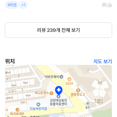
토를 이번에 처음한 것이니 촉진 및 체온체
#위염
+1
크 후 구토방지주사랑 물약 처방 받았습니
다. 당일금식, 2주간 간식 일체 금지. 약을
먹고도 또 혈토를 하면 바로 내원하라고 안
내받았어요. 그때는 정밀 검진을 해야한다
리뷰
239
개 전체 보기
고 하셨습니다. 환자 대기가 많아서 기다린
다고 불편하지만 그만큼 잘 봐주셔서 점점
더 병원이 유명해지는 것 같습니다.
위치
지도 보기