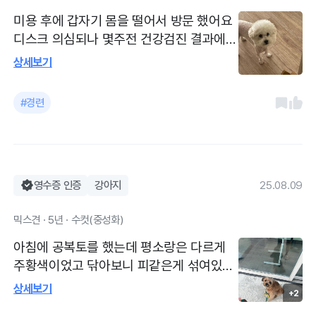
갔던지라 대표원장님이신 김현태 김동민 선
미용 후에 갑자기 몸을 떨어서 방문 했어요
생님 휴무날이라서 장예령 선생님 진료 보
디스크 의심되나 몇주전 건강검진 결과에서
았고, 차트 같이 보면서 아주 차분히 설명을
는 크게 문제 없었기에 우선 진통제 처방 받
상세보기
잘 해주셨어요. 증상만 잘 호전된다면 더 바
았습니다 몇일 지켜보고 증상이 지속 되면
랄게 없겠네요🙏🏻🙏🏻
먹는약도 같이 복용하기로 했어요 여전히
#경련
과잉진료 없이 잘 봐주시고 병원 다녀오자
마자 증상이 완화되었는데 약때문에 일시적
일수도 잇다해서 지켜볼 예정입니더 진통
제 투여로 증상 완화시킨후 지켜보기로 했
습니다 나아지지 않을 경우 약물치료도 병
영수증 인증
강아지
25.08.09
행 해야할 것 같다규 해주셨습니다 너무너
믹스견 · 5년 · 수컷(중성화)
무 좋아요 과잉진료 없고 설명 쉽게 잘해주
셔서 이해하기 쉬워요
아침에 공복토를 했는데 평소랑은 다르게
주황색이었고 닦아보니 피같은게 섞여있는
것 같아서 내원했어요 변 상태는 좋았습니
상세보기
+2
다. 위염이나 식도염이 의심된다하셨고 혈