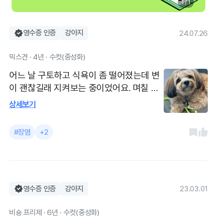
1 / 1
영수증 인증
강아지
24.07.26
믹스견 · 4년 · 수컷(중성화)
어느 날 구토하고 식욕이 좀 떨어졌는데 변
이 괜찮길래 지켜보는 중이었어요. 며칠 뒤
콧물같은 하얀 점액변을 봤고 애가 기운이
상세보기
없어보이더라구요. 그 이틑날 변이 혈변으
로 나와서 바로 병원으로 갔어요. 초음파 검
#장염
+2
사 하고 혈액검사로 염증수치 확인 했는데
다행히 다른 장기는 이상이 없고 직장만 문
제가 있는걸로 확인 되어 주사와 약처방을
받았습니다. 이틀째 약을 먹는 중인데 혈변
은 멈췄으나 아직 무른 변을 보네요 ㅠㅠ 5
영수증 인증
강아지
23.03.01
일치 약 먹어보고 계속 변이 무르면 다시 약
비숑 프리제 · 6년 · 수컷(중성화)
처방 받으러 내원하라고 하셨어요. 급하게