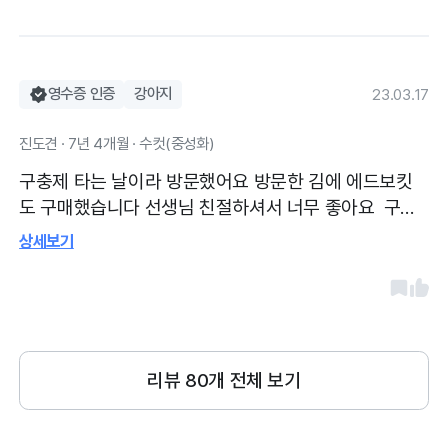
영수증 인증
강아지
23.03.17
진도견 · 7년 4개월 · 수컷(중성화)
구충제 타는 날이라 방문했어요 방문한 김에 에드보킷
도 구매했습니다 선생님 친절하셔서 너무 좋아요 구충
제 타왔어요 날짜 되면 알려주셔서 편하게 타올수있어
상세보기
요 주차 편하고 선생님들 친절하세요 14년째 이용중입
니다
리뷰
80
개 전체 보기