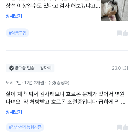
상선 이상일수도 있다고 검사 해보겠냐고
하셔서 했는데 갑상선저하증이였어요 강아
상세보기
지도 갑상선이 있다는건 첨 알았고 꼼꼼한
검진과 겁많은 아이 피검사도 잘 해주셨어
#약품구입
요 호전도도 빠르게 좋아졌고 과잉진료도
없구 필요한 내용만 말씀해주셔서 오히려
보호자 입장에서 불안감야기나 걱정없게 해
주셔서 좋았습니다 진료가격은 비교해보지
않아 합리적인지 모르겠지만 진료나 전체적
영수증 인증
강아지
23.01.31
인 만족도가 높아요 동물병원 자체가 검사
도베르만 · 12년 2개월 · 수컷(중성화)
비용도 원래 비싸고 꾸준히 먹어야 하는 약
이라 약값이 만만치 않지만 건강해진 아이
살이 계속 쪄서 검사해보니 호르몬 문제가 있어서 병원
를 보니 병원비보다 진료가 중요하다는걸
다녀요 약 처방받고 호르몬 조절중입니다 급하게 찐 살
느껴요!
은 많이 빠졌고 행동도 덜 둔해졌어요 항상 친절하시고
상세보기
강아지들 이뻐해주세요 미리 전화 예약하고 가면 좋아
요
#갑상선기능항진증