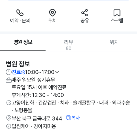
예약 · 문의
위치
공유
스크랩
병원 정보
리뷰
위치
80
병원 정보
진료중
10:00~17:00
매주 일요일 정기휴무
토요일 15시 이후 예약진료
휴게시간: 12:30 - 14:00
고양이친화 · 건강검진 · 치과 · 슬개골탈구 · 내과 · 외과수술
· 노령동물
복사
부산 북구 금곡대로 344
입원케어 · 강아지미용