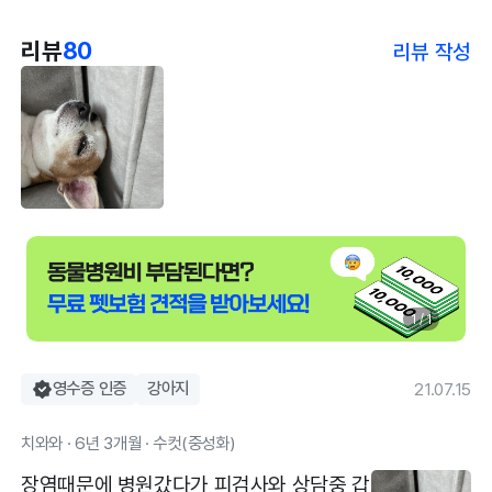
리뷰
80
리뷰 작성
1 / 1
영수증 인증
강아지
21.07.15
치와와 · 6년 3개월 · 수컷(중성화)
장염때문에 병원갔다가 피검사와 상담중 갑