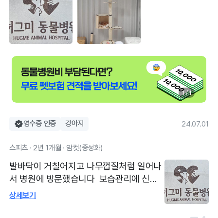
1 / 1
영수증 인증
강아지
24.07.01
스피츠 · 2년 1개월 · 암컷(중성화)
발바닥이 거칠어지고 나무껍질처럼 일어나
서 병원에 방문했습니다 보습관리에 신경
써주라고 하셨고 아직 아프진않을거라고 하
상세보기
셔서 걱정을 조금은 덜었어요 친절하시고
저희 애기가 예민하고 겁이많아서 진료가