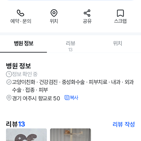
예약 · 문의
위치
공유
스크랩
병원 정보
리뷰
위치
13
병원 정보
정보 확인 중
고양이친화 · 건강검진 · 중성화수술 · 피부치료 · 내과 · 외과
수술 · 접종 · 피부
복사
경기 여주시 향교로 50
리뷰
13
리뷰 작성