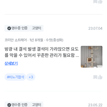
힘드셨을텐데 차분히 기다려주셔서 감사했
어요~
영수증 인증
고양이
23.07.04
코리안 쇼트헤어 · 1년 8개월 · 수컷(중성화)
방광 내 결석 발생 결석이 가라앉으면 요도
를 막을 수 있어서 꾸준한 관리가 필요함
지난번 진료 결과 확인 계속 유리너리 사료
상세보기
를 먹이는 것을 권장 원장님이 친절하시고,
고양이 치료 관련 일본유학파임
#비뇨기결석
+3
영수증 인증
고양이
23.05.22