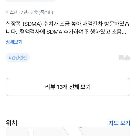
믹스묘 · 7년 · 암컷(중성화)
신장쪽 (SDMA) 수치가 조금 높아 재검진차 방문하였습
니다. 혈액검사에 SDMA 추가하여 진행하였고 초음파
도 함께 봤습니다. 원장님, 테크니션 선생님들 모두 친절
상세보기
하셨고 병원 시설이 깔끔해서 너무 좋았습니다. 무엇보
다 고양이 대기실이 따로 있었고 펠리웨이도 꽂혀있는
#건강검진
거 보고 고양이를 많이 생각해주시는 분이구나를 느꼈
습니다! 다른 병원에서는 혈액검사를 해도 상세하게 설
명해주진 않는데, 허그미 원장님은 정말 상세하게 설명
리뷰
13
개 전체 보기
해주셔서 감사했어요~~ 앞으로 병원은 여기로 정착하
려고 합니다!
위치
지도 보기