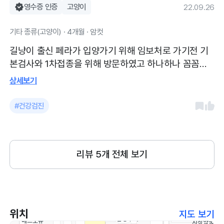
영수증 인증
고양이
22.09.26
기타 종류(고양이) · 4개월 · 암컷
길냥이 출신 페라가 입양가기 위해 임보처로 가기전 기
본검사와 1차접종을 위해 방문하였고 하나하나 꼼꼼히
검사해주셨고 병원을 처음방문해보는 페라가 조금이라
상세보기
도 더 안정을 취할수있게 해주셔서 너무 감사했어요
#건강검진
리뷰
5
개 전체 보기
위치
지도 보기