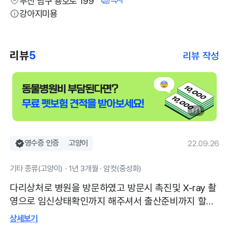
부산 남구 용호로 199
강아지미용
리뷰
5
리뷰 작성
1 / 1
영수증 인증
고양이
22.09.26
기타 종류(고양이) · 1년 3개월 · 암컷(중성화)
다리상처로 병원을 방문하였고 방문시 촉진및 X-ray 촬
영으로 임신상태확인까지 해주셔서 출산준비까지 할수
있도록 도와주셨어요 길냥이라서 약먹는게 힘들수있으
상세보기
니 최대한 주사로 해주셨고 상처회복도 빠르게 되어서