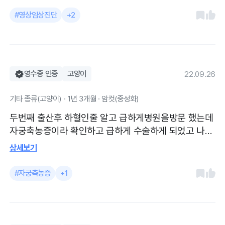
다시 잘뛰어다니는 길냥이가 되었어요!
#영상임상진단
+2
영수증 인증
고양이
22.09.26
기타 종류(고양이) · 1년 3개월 · 암컷(중성화)
두번째 출산후 하혈인줄 알고 급하게병원을방문 했는데
자궁축농증이라 확인하고 급하게 수술하게 되었고 나비
가 길냥이라 수술후 실내에서 회복없이 길생활로 돌아
상세보기
가야 한다는거 아시고 하루정도 더 입원할수있게 해주
셨고 추후 드레싱과 경과확인도 신경써주셔서 쌩쌩하게
#자궁축농증
+1
잘다니고 입맛도 돌아와서 잘먹고 있어요