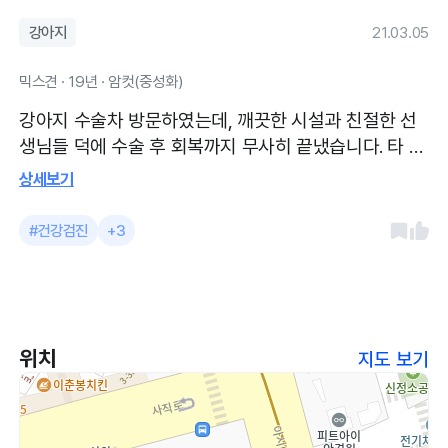
문낭,눈주변 청결간단미용) 해주셔셔 서비
강아지
21.03.05
스만족도가 확올라갔네여~~~ 바닥깨끗,
환기가잘되고있는지 불편한냄새도없었습
믹스견 · 19년 · 암컷(중성화)
니다! 도로가2층에있어서 찾아가기도쉬었
습니다.주차는 도보로이용해서잘모르겠어
강아지 수술차 방문하였는데, 깨끗한 시설과 친절한 선
여^^;;; 대기시간은 없었고 예악없이방문해
생님들 덕에 수술 후 회복까지 무사히 끝냈습니다. 타 병
도 원스톱으로 진료잘봤습니다.
원과의 가장 큰 차이점은 처치과정부터 수술집도까지
상세보기
전부 오픈형이라는 것입니다. 그만큼 실력에 자신이 있
으신 것이라 생각이 듭니다. 폐쇄적인 병원이 많은데, 좋
#건강검진
+3
은 의미로 충격적이었습니다. 감사합니다. 진료예약은
되지 않습니다. 선착순 진료이니 아침에 일찍 가시는 게
좋을 듯 합니다. 10시 오픈입니다. 주차장이 뒷쪽에 있고
바로 앞에 지하철역도 있어서 방문이 편합니다.
위치
지도 보기