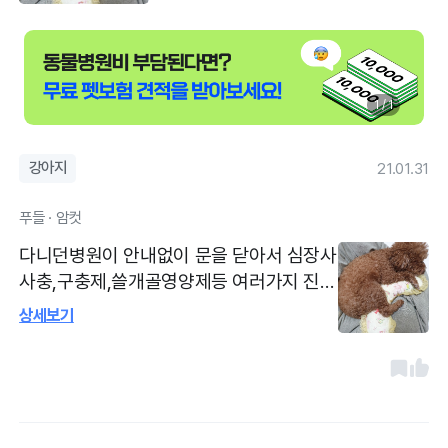
1 / 1
강아지
21.01.31
푸들 · 암컷
다니던병원이 안내없이 문을 닫아서 심장사
사충,구충제,쓸개골영양제등 여러가지 진료
를받기위해서 방문했습니다. 일단 친절성
상세보기
부터 맘에쏘옥, 진료실에첨부터 같이들어갈
수있어서 좋았습니다. 예방접종인데도 귀라
던지 입안등 기본검진 해주셨고, 과잉진료
라던지 제품을팔기위해서 권유하는게 없어
서 좋았습니다. 접종후 기본케어(손발톱, 항