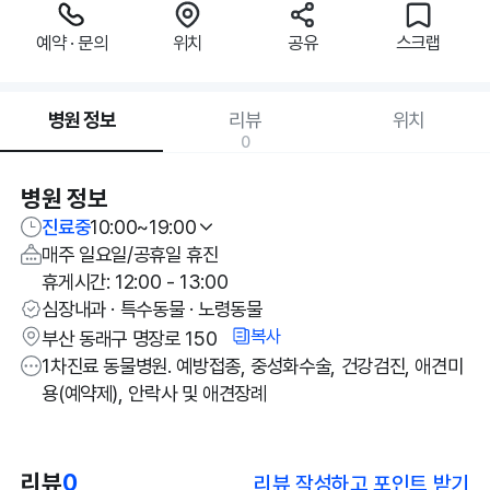
예약 · 문의
위치
공유
스크랩
병원 정보
리뷰
위치
0
병원 정보
진료중
10:00~19:00
매주 일요일/공휴일 휴진
휴게시간: 12:00 - 13:00
심장내과 · 특수동물 · 노령동물
복사
부산 동래구 명장로 150
1차진료 동물병원. 예방접종, 중성화수술, 건강검진, 애견미
용(예약제), 안락사 및 애견장례
리뷰
0
리뷰 작성하고 포인트 받기