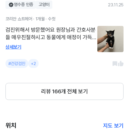
영수증 인증
고양이
23.11.25
코리안 쇼트헤어 · 1개월 · 수컷
검진위해서 방문했어요 원장님과 간호사분
들 매우친절하시고 동물에게 애정이 가득하
세요 검진위해방문했습니다 다행이 모두음
상세보기
성이라 잘먹이고 키워야겠어요 원장님 간호
사님 모두친절하세요 토요일도 두시반까지
#건강검진
+2
접수됩니다
리뷰
166
개 전체 보기
위치
지도 보기