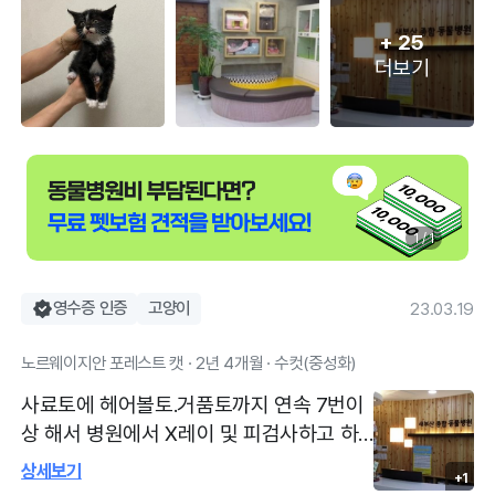
+
25
더보기
1 / 1
영수증 인증
고양이
23.03.19
노르웨이지안 포레스트 캣 · 2년 4개월 · 수컷(중성화)
사료토에 헤어볼토.거품토까지 연속 7번이
상 해서 병원에서 X레이 및 피검사하고 하
고 췌장염 진단 받았어요. 췌장염으로 주사
상세보기
+1
와 약 처방 받고 통원치료했어요. 다음날도