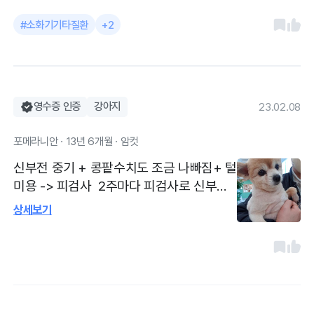
구토 심하면 입원해야된다고 했는데 다행히
#소화기기타질환
+2
병원진료후 이틀후부터 췌장염수치가 많이
내려가고 아이도 구토를 안해서 많이 좋아
졌어요. 의사 선생님.간호사분들 다 친절하
시고 아이들을 정말 조심스럽게 대해주시고
아이도 빨리 회복되는거 같아 좋습니다.다
영수증 인증
강아지
23.02.08
만 병원비가 많이 나왔는데 어디를 가도 마
포메라니안 · 13년 6개월 · 암컷
찬가지인것 같아요.
신부전 중기 + 콩팥수치도 조금 나빠짐+ 털
미용 -> 피검사 2주마다 피검사로 신부전
체크해왔습니다. 오늘은 쫌 더 안좋아졌네
상세보기
요 ㅠㅠ 매일 수액주사 맞아서 이번에는 간
만에 미용도 했습니다. 항상 신경써주시고
잘 챙겨주셔서 감사합니다. 저보다 저희 털
동생을 더 신경써주셔서 감사합니다.