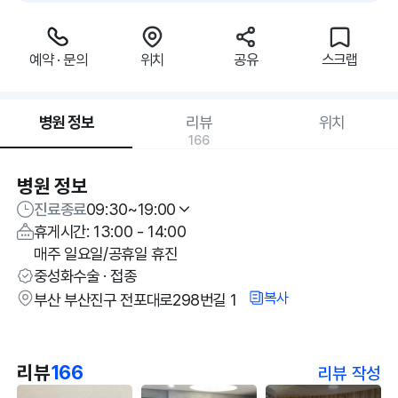
예약 · 문의
위치
공유
스크랩
병원 정보
리뷰
위치
166
병원 정보
진료종료
09:30~19:00
휴게시간: 13:00 - 14:00
매주 일요일/공휴일 휴진
중성화수술 · 접종
복사
부산 부산진구 전포대로298번길 1
리뷰
166
리뷰 작성