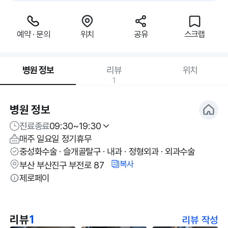
예약 · 문의
위치
공유
스크랩
병원 정보
리뷰
위치
1
병원 정보
진료종료
09:30~19:30
매주 일요일 정기휴무
중성화수술 · 슬개골탈구 · 내과 · 정형외과 · 외과수술
복사
부산 부산진구 부전로 87
제로페이
리뷰
1
리뷰 작성