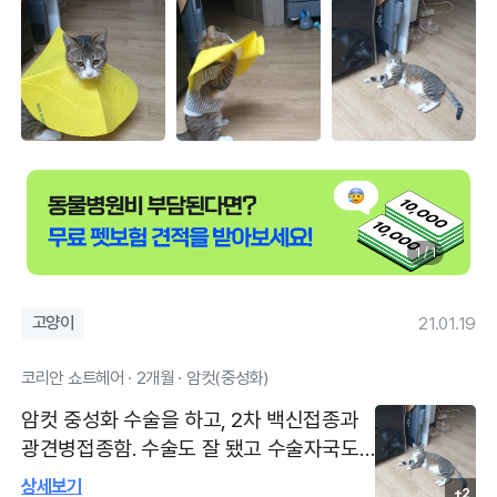
1 / 1
고양이
21.01.19
코리안 쇼트헤어 · 2개월 · 암컷(중성화)
암컷 중성화 수술을 하고, 2차 백신접종과
광견병접종함. 수술도 잘 됐고 수술자국도
깔끔하게 나았어요. 수술 후 관리방법 잘 설
상세보기
+2