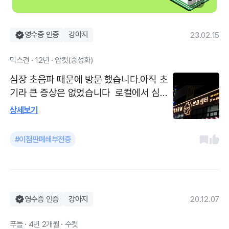
1 / 1
영수증 인증
강아지
23.02.15
믹스견 · 12년 · 암컷(중성화)
심장 초음파 때문에 방문 했습니다.아직 초
기라 큰 증상은 없었습니다 로컬에서 심장
초음파 권유 받고 방문 하게 되었습니다.개
상세보기
원한지 몇년 안된 곳이라 병원 깔끔하고 여
자 원장님이신데 친절히 설명도 잘해주셨어
#이첨판폐쇄부전증
요 개원한지 몇년 안되서 장비들도 최신이
고 내부환경도 깨끗합니다.
영수증 인증
강아지
20.12.07
푸들 · 4년 2개월 · 수컷