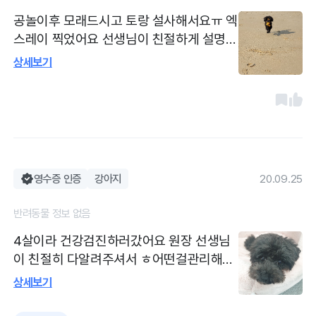
공놀이후 모래드시고 토랑 설사해서요ㅠ 엑
스레이 찍었어요 선생님이 친절하게 설명해
주셔서 이야기 편합니다 한번다녀오니 마음
상세보기
이 편합니다 청결하고 선생님친절하시고 간
호사님도 친절하시고 주차도편해요 인간적
이세요ㅎ 전문성이느껴짐
영수증 인증
강아지
20.09.25
반려동물 정보 없음
4살이라 건강검진하러갔어요 원장 선생님
이 친절히 다알려주셔서 ㅎ어떤걸관리해야
하고 조심해야하는지 알수있어서 좋았습니
상세보기
다ㅎ 주차가 편해서좋구 손님도많아져서 기
분좋네요ㅎ 아이관리잘해서 담에는 너무건