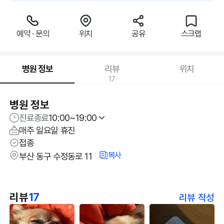
예약 · 문의
위치
공유
스크랩
병원 정보
리뷰
위치
17
병원 정보
진료종료
10:00~19:00
매주 일요일 휴진
접종
복사
부산 동구 수정동로 11
리뷰
17
리뷰 작성