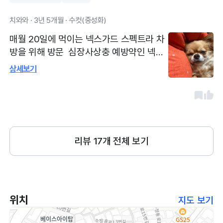
치와와 · 3년 5개월 · 수컷(중성화)
매월 20일에 먹이는 넥스가드 스펙트라 차
방을 위해 방문 심장사상충 예방약인 넥스
가드 스펙트라 S사이즈를 처방 받았습니다
상세보기
추천으로 한 번 가봤던 병원을 이제 매월 2
0일에 방문하고있습니다. 원장님이 친절하
셔요
리뷰
17
개 전체 보기
위치
지도 보기