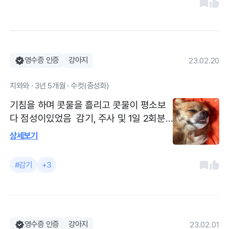
주시고, 귀청소도 해주시며 몸무게에 관한
조언도 해주십니다. 매달 방문하겠습니다 !
영수증 인증
강아지
23.02.20
치와와 · 3년 5개월 · 수컷(중성화)
기침을 하며 콧물을 흘리고 콧물이 평소보
다 점성이있었음 감기, 주사 및 1일 2회분
약 7일치 처방을 받았습니다. 2일 전 부터
상세보기
갑자기 감기 증상을 보여 병원에 내방하여
감기약 및 주사를 처방받았습니다. 원장님
#감기
+3
이 친절하시고 저렴합니다.
영수증 인증
강아지
23.02.01