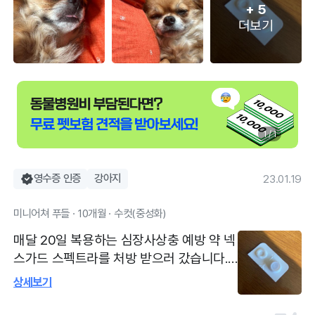
+
5
더보기
1 / 1
영수증 인증
강아지
23.01.19
미니어쳐 푸들 · 10개월 · 수컷(중성화)
매달 20일 복용하는 심장사상충 예방 약 넥
스가드 스펙트라를 처방 받으러 갔습니다.
넥스가드 스펙트라 XS 하나를 처방 받았으
상세보기
며, 기본 케어를 받았습니다. 넥스가드 스펙
트라 구매를 위해 방문했습니다. 항문낭 짜