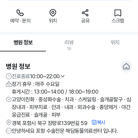
예약 · 문의
위치
공유
스크랩
병원 정보
리뷰
위치
19
병원 정보
진료종료
10:00~22:00
정기 휴무 : 매주 수요일
휴게시간 : 13:00~14:00 / 18:00~19:00
고양이친화 · 중성화수술 · 치과 · 스케일링 · 슬개골탈구 · 심
장내과 · 피부치료 · 안과 · 내과 · 외과수술 · 종양제거 · 야간
응급진료 · 슬개골 · 피부
복사
경북 포항시 북구 장량로139번길 59
안녕하세요 포항 수술전문 해담동물의료센터 입니다.