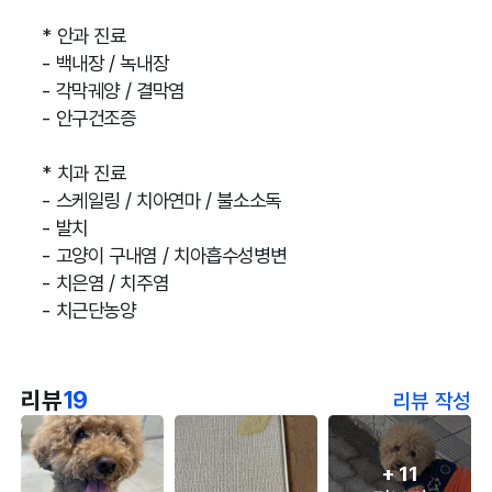
* 안과 진료
- 백내장 / 녹내장
- 각막궤양 / 결막염
- 안구건조증
* 치과 진료
- 스케일링 / 치아연마 / 불소소독
- 발치
- 고양이 구내염 / 치아흡수성병변
- 치은염 / 치주염
- 치근단농양
리뷰
19
리뷰 작성
+
11