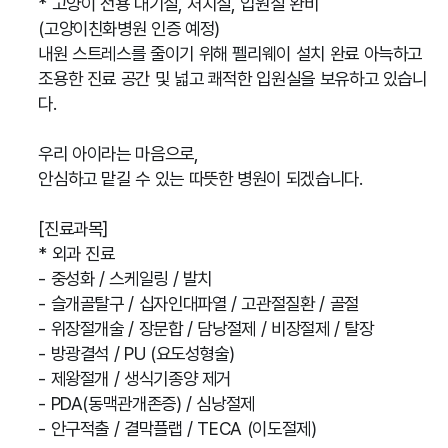
* 고양이 전용 대기실, 처치실, 입원실 완비
(고양이친화병원 인증 예정)
내원 스트레스를 줄이기 위해 펠리웨이 설치 완료 아늑하고
조용한 진료 공간 및 넓고 쾌적한 입원실을 보유하고 있습니
다.
우리 아이라는 마음으로,
안심하고 맡길 수 있는 따뜻한 병원이 되겠습니다.
[진료과목]
* 외과 진료
- 중성화 / 스케일링 / 발치
- 슬개골탈구 / 십자인대파열 / 고관절질환 / 골절
- 위장절개술 / 장문합 / 담낭절제 / 비장절제 / 탈장
- 방광결석 / PU (요도성형술)
- 제왕절개 / 생식기종양 제거
- PDA(동맥관개존증) / 심낭절제
- 안구적출 / 결막플랩 / TECA (이도절제)