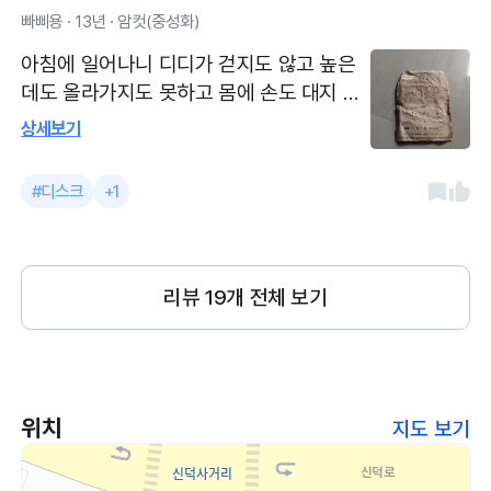
빠삐용 · 13년 · 암컷(중성화)
아침에 일어나니 디디가 걷지도 않고 높은
데도 올라가지도 못하고 몸에 손도 대지 못
하게 하였습니다 원장님이 진료실에서 아
상세보기
이를 진료하고 난뒤에 디스크 초기 증상으
로 일단 양약 일주일분을 처방해주고 디디
#디스크
+1
의 상태를 좀 지켜보자고 하였음 최근에 개
원한 병원이어서 시설적인면과 최신 기계들
이 많았고 원장님이 매우 친절하게 설명을
해주시고 상담해 주었음
리뷰
19
개 전체 보기
위치
지도 보기