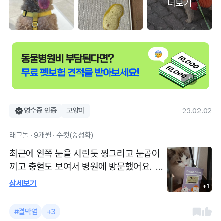
더보기
1 / 1
영수증 인증
고양이
23.02.02
래그돌 · 9개월 · 수컷(중성화)
최근에 왼쪽 눈을 시린듯 찡그리고 눈곱이
끼고 충혈도 보여서 병원에 방문했어요. 안
약 2개 처방 받고 하루 3번 일주일정도 넣
상세보기
+1
도 나았어요. 냥이 기본접종부터 해담에서
시작했어요 일단은 시설이 정말 깔끔하고
#결막염
+3
고양이와 강아지 대기실이 분리되어 있어