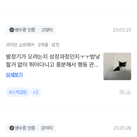
편안하게 기다릴 수 있어서 좋아요. 담당 선
생님이 고양이를 키우셔서 그런지 정말 선
생님 아이 진료하듯 꼼꼼하게 보시고 설명
도 자세하게 해 주셔서 감사한 마음이 들었
영수증 인증
고양이
23.03.23
어요. 중성화 수술 때도 그랬지만 최근에 결
코리안 쇼트헤어 · 3개월 · 암컷
막염으로 진료받았는데 진료실 컴퓨터로 여
러 비슷한 사례들 사진을 보여 주시며 예후
발정기가 오려는지 성장과정인지ㅜㅜ밤낮
까지 정말 자세하게 설명해 주셔서 안심이
할거 없이 뛰어다니고 흥분해서 행동 관련
되었고 앞으로도 쭉 해담에서 진료 받을 것
해서도 상담받았어요! 심장사상충 예방접
상세보기
같아요.
종 마무리하고 중성화 수술까지 예약하고
왔습니다ㅎㅎ 양치를 제대로 못해줬는데 조
#스케일링
+2
금씩 아가한테 드러나는거 같아서 열심히하
려구요ㅜㅜ 친절한 해담선생님 항상 감사합
니다❤️ 깔끔하고 선생님 모두 친철해요❤️
예약시간보다 늦을 듯하여 연락드렸는데 흔
쾌히 이해해주셔서 감사합니다ㅜㅜㅜ
영수증 인증
강아지
23.01.28