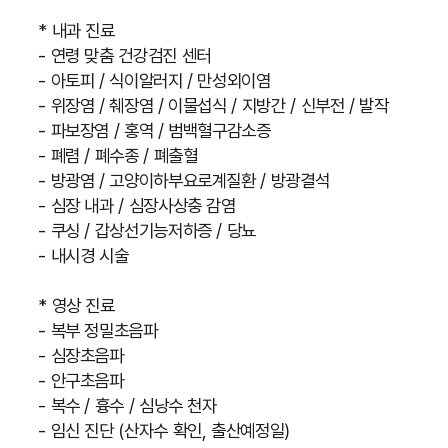
* 내과 진료
- 연령 맞춤 건강검진 센터
- 아토피 / 식이알러지 / 만성외이염
- 위장염 / 췌장염 / 이물섭식 / 지방간 / 신부전 / 발작
- 파보장염 / 홍역 / 범백혈구감소증
- 폐렴 / 폐수종 / 폐출혈
- 방광염 / 고양이하부요로계질환 / 방광결석
- 심장 내과 / 심장사상충 감염
- 쿠싱 / 갑상선기능저하증 / 당뇨
- 내시경 시술
* 영상 진료
- 복부 정밀초음파
- 심장초음파
- 안구초음파
- 복수 / 흉수 / 심낭수 천자
- 임신 진단 (산자수 확인, 출산예정일)