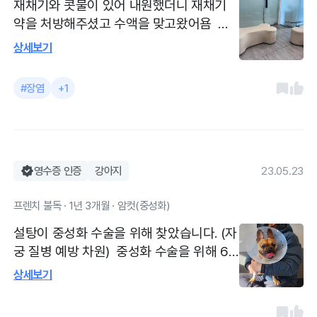
재채기와 콧물이 있어 내원했더니 재채기
약을 처방해주셨고 수액을 맞고왔어욤 자
주 물설사를 해서 검사를 여러가지 받고, 설
상세보기
사로 인한 체중 부족의 이유로, 아이에게 식
욕을 상승시킬 수 있도록 안내받았습니당
#장염
+1
원장님이 친절하시고, 평일 오후에는 대기
자들이 조금 있는 편이나, 회전률이 빨라서
고양이들이 진료받기에 최적화된 곳 같아요
영수증 인증
강아지
23.05.23
프렌치 불독 · 1년 3개월 · 암컷(중성화)
설탕이 중성화 수술을 위해 찾았습니다. (자
궁 질병 예방 차원) 중성화 수술을 위해 6
시간 전부터 금식, 2시간 전부터 물 섭취 금
상세보기
지시켰어요 항상 가는 병원이지만 수의사
선생님도 너무 친절하십니다. 걱정과 불안