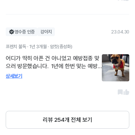
한 마음인 보호자를 위해 차근차근 설명해
주시고요. 중성화도 너무 걱정되는 수술이
었는데 무사히 잘 끝났어요:)
영수증 인증
강아지
23.04.30
프렌치 불독 · 1년 3개월 · 암컷(중성화)
어디가 딱히 아픈 건 아니었고 예방접종 맞
으러 방문했습니다. 1년에 한번 맞는 예방
접종 하고 왔어요:) 켄넬코프와 인플루엔자
상세보기
맞았어요. 데스크 분도 항상 친절하시구 수
의사 선생님들 모두 편안하고 친절하게 잘
봐주세요 ^_^ 그래서 이 병원 늘 다니구 있
어요.
리뷰
254
개 전체 보기