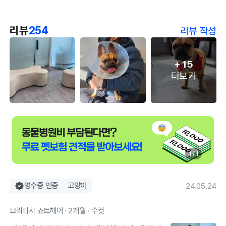
리뷰
254
리뷰 작성
+
15
더보기
1 / 1
영수증 인증
고양이
24.05.24
브리티시 쇼트헤어 · 2개월 · 수컷