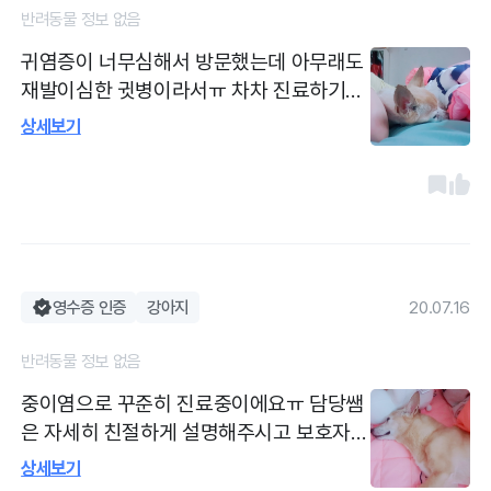
반려동물 정보 없음
귀염증이 너무심해서 방문했는데 아무래도
재발이심한 귓병이라서ㅠ 차차 진료하기로
했고 병원은 원래깨끗했고 지금도 계속 깨
상세보기
끗하게 해주시고 전부 쌤들을 만나본건아니
지만 일부쌤들은 친절하게 설명도 해주세
요. 그래도 이제 내새끼가 귀가 가려워서 잠
설치는 날이 줄어서 다행이에요 좀더진료해
봐야 알꺼같아요
영수증 인증
강아지
20.07.16
반려동물 정보 없음
중이염으로 꾸준히 진료중이에요ㅠ 담당쌤
은 자세히 친절하게 설명해주시고 보호자
마음도 함께 이해해주셔서 매번감사하는 마
상세보기
음 으로 우리애기가 최대한 힘들지않게 진