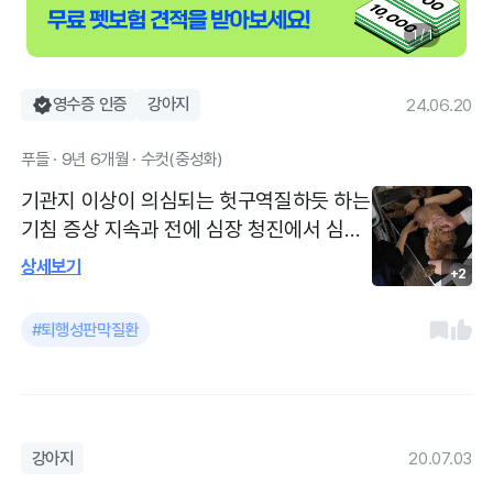
1 / 1
영수증 인증
강아지
24.06.20
푸들 · 9년 6개월 · 수컷(중성화)
기관지 이상이 의심되는 헛구역질하듯 하는
기침 증상 지속과 전에 심장 청진에서 심잡
음이 들린다 하여 확인차 내원 심장 b1 진
상세보기
+2
단받았고 현재는 할 처치가 없으나 진행성
이다 보니 주기적인 심장초음파로 b2로 넘
#퇴행성판막질환
어갔을 때 C로 넘어가지 않게 약을 먹는걸
로 치료 진행 사항을 자세히 들을 수 있었습
니다 심장병 단계와 치료 진행사항에 대해
자세히 들을 수 있었고 엑스레이상에 보이
는 기관지와 디스크 부분도 찝어주셔서 믿
강아지
20.07.03
음직스러웠습니다!