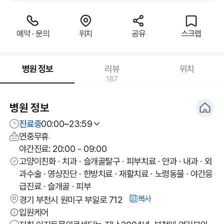
예약 · 문의
위치
공유
스크랩
병원 정보
리뷰
위치
187
병원 정보
진료중
00:00~23:59
연중무휴
야간진료: 20:00 - 09:00
고양이친화 · 치과 · 슬개골탈구 · 피부치료 · 안과 · 내과 · 외
과수술 · 영상진단 · 한방치료 · 재활치료 · 노령동물 · 야간응
급진료 · 슬개골 · 피부
복사
경기 부천시 원미구 부일로 712
입원케어