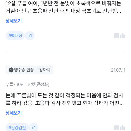
12살 푸들 여아, 1년반 전 눈빛이 초록색으로 비춰지는
거같아 안구 초음파 진단 후 백내장 극초기로 진단받아
매일 아침 저녁 백내장 지연제 투여하고 있습니다. 악화
상세보기
되지 않는거 같아 안심이예요 백내장 치료 받기전에 안
구 초음파 봤고 산책시 모자 사용으로 햇빛 차단, 백내장
#백내장
+1
지연제 아침저녁으로 투여 처방 받았어요 병원 개원했
을때부터 다녔는데 전보다 사람이 훨씬 많아 많이 기다
려야하지만 원장님은 여전히 친절하고 잘 봐주세요
영수증 인증
강아지
21.07.11
푸들 · 10년 · 암컷(중성화)
눈에 푸른빛이 도는 것 같아 걱정되는 마음에 안과 검사
를 하러 갔음. 초음파 검사 진행했고 현재 상태가 어떤
지, 왜 푸른빛이 보였는지, 앞으로 어떻게 관리해 주어야
상세보기
하는지 설명듣고 백내장 극초기 상태 진단을 받고 지연
제 받아서 매일 넣어주고 있음. 꾸준히 매일 넣어주는게
#건강검진
+1