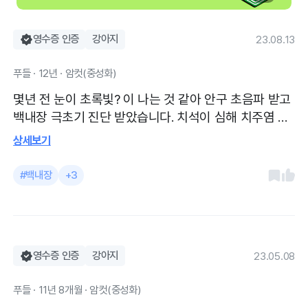
영수증 인증
강아지
23.08.13
푸들 · 12년 · 암컷(중성화)
몇년 전 눈이 초록빛? 이 나는 것 같아 안구 초음파 받고
백내장 극초기 진단 받았습니다. 치석이 심해 치주염 진
단받아 스케일링 한 이후 지속적으로 관리중입니다 2년
상세보기
전쯤 백내장 초기 진단 받아서 지속적으로 백내장 지연
제 처방받아 아침 저녁 2회 투여중입니다. 증상이 악화
#백내장
+3
되진 않고 더디게 진행되는것 같아요. 더불어 스케일링
이후 매달 효소 치약으로 관리하고 있는데 치석도 많이
안 쌓이고 좋네요 처음 생겼을때부터 다니던 곳. 선생님
들 친절하고 잘 봐주셔서 좋아요
영수증 인증
강아지
23.05.08
푸들 · 11년 8개월 · 암컷(중성화)