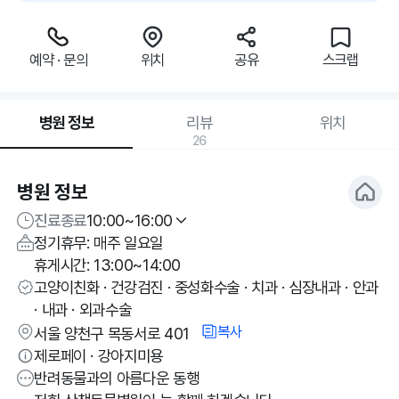
예약 · 문의
위치
공유
스크랩
병원 정보
리뷰
위치
26
병원 정보
진료종료
10:00~16:00
정기휴무: 매주 일요일
휴게시간: 13:00~14:00
고양이친화 · 건강검진 · 중성화수술 · 치과 · 심장내과 · 안과
· 내과 · 외과수술
복사
서울 양천구 목동서로 401
제로페이 · 강아지미용
반려동물과의 아름다운 동행