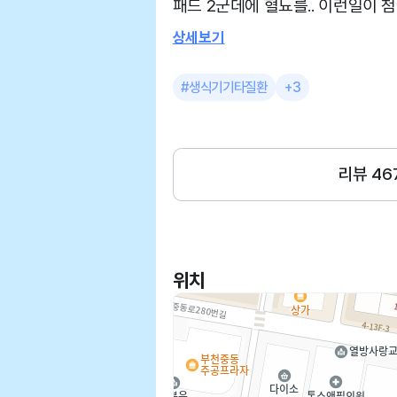
패드 2군데에 혈뇨를.. 이런일이 첨이라서, 예약도 안한 부천
지중해병원 내원해서 진료봤어요 
상세보기
고 오늘은 주사맞고 일주일 내복
다시 내원하기로 예약하고왔어요 예약도 안하고갔는데 진료
#생식기기타질환
+3
봐주셔서 너무 감사드려요 간호사분들
리뷰
46
위치