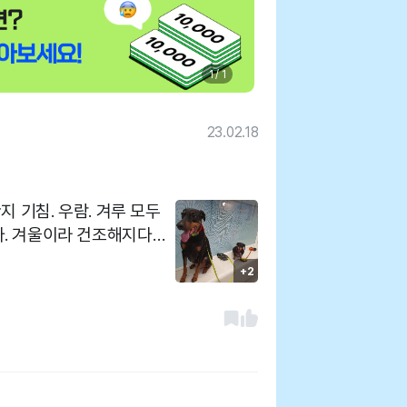
1 / 1
23.02.18
다보
+2
싫어 네뷸
면 3-40초 5마리다
 병원인계 하고 먼지역을
마리"아이들 이 계속 다니