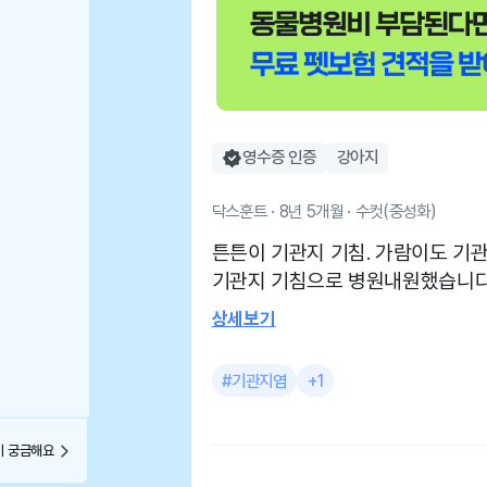
영수증 인증
강아지
닥스훈트 · 8년 5개월 · 수컷(중성화)
튼튼이 기관지 기침. 가람이도 기관지 기침. 우람. 겨루 모두
기관지 기침으로 병원내원했습니다. 겨울이라 건조해지
니 심해지기도했어요. 처음에는 켁켁대듯이 기침을 하고 이
상세보기
물질뱉어내듯 기침 소리가 좀 길어져요. 스테쓰기
사용하는데, 네뷸효과가 크지않아 약 처방받았어요. 켁켁거
#기관지염
+1
림. 이물질토해내듯 기침 짧으면 10초 길
견가정일때 다니던 병원 원장님이
가셔서 알아보다가 정착한곳이 지중해입니다. 현재 병원 개
이 궁금해요
원하기 전 부터 다녔던곳이고 "11