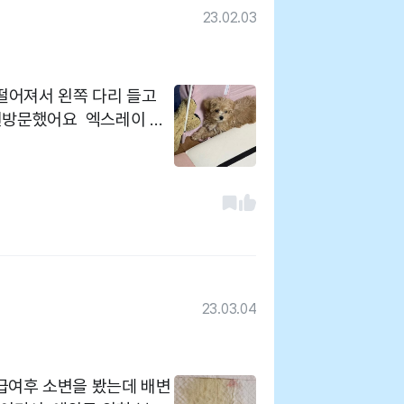
니는곳이에요. 병원은
23.02.03
 애들과 잘 맞아야 좋은
떨어져서 왼쪽 다리 들고
 잘해주시고, 심한병은 바
원방문했어요 엑스레이 찍
 리퍼할수있게 해주세요.
지 확인했어요~ 왼쪽이 다
 봐주시고, 사연 안
확인해봐주셨어요 그리고 어
우가 많아요. 죄송하기도하
고 선생님께서 다리 하나하
고 나이가많아 낯선 개들 환
는지 확인 어깨부분 올려
만 책임지려고하는데, )유
다~ 이상 없는데 어깨부
리
소염진통제 처방받아왔어요!
지 알려주시는지라 전 계속
 너무 무리하게 놀아주지
23.03.04
깨끗하고 좋고 선생님도 친
꼼꼼하게 해주시고 좋아요
 급여후 소변을 봤는데 배변