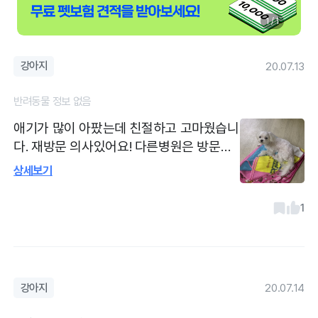
1 / 1
강아지
20.07.13
반려동물 정보 없음
애기가 많이 아팠는데 친절하고 고마웠습니
다. 재방문 의사있어요! 다른병원은 방문하
지 않았는데 가걱도 저렴한것 같아요
상세보기
1
강아지
20.07.14