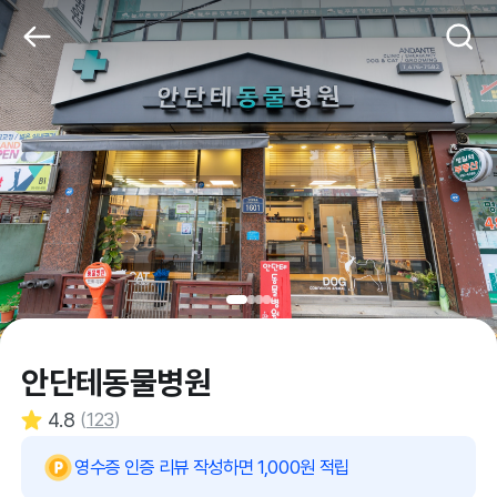
안단테동물병원
4.8
(
123
)
영수증 인증 리뷰 작성하면 1,000원 적립