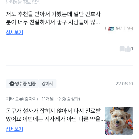
반려동물 정보 없음
저도 추천을 받아서 가봤는데 일단 간호사
분이 너무 친절하셔서 좋구 시람들이 많아
서 웬만하먄 예약하고 가시는게 빨라요! 동
상세보기
네에 이런 병원이 있다는게 정말 좋은거 같
아요. 원장쌤도 설명 잘해주시고 앞으로 여
1
기로 정착할 생각입니다.
영수증 인증
강아지
22.06.10
기타 종류(강아지) · 11개월 · 수컷(중성화)
동구가 설사가 잡히지 않아서 다시 진료받
았어요.이번에는 지사제가 아닌 다른 약을
처방받아 일주일 복용했고 다행히 좋아져서
상세보기
잘 지내고 있어요. 선생님~ 감사합니다.