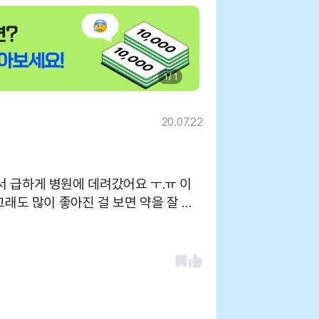
1 / 1
20.07.22
 급하게 병원에 데려갔어요 ㅜ.ㅠ 이
그래도 많이 좋아진 걸 보면 약을 잘 처
리거 갔는데도 금방 진료봐주시고 간호
상 넘 감사해요~!^^