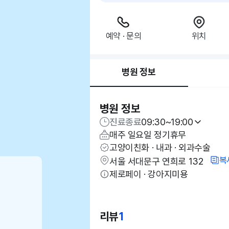
예약 · 문의
위치
병원 정보
병원 정보
진료종료
09:30~19:00
매주 일요일 정기휴무
고양이친화 · 내과 · 외과수술
복
서울 서대문구 연희로 132
제로페이 · 강아지미용
리뷰
1