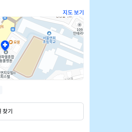
지도 보기
사
길 찾기