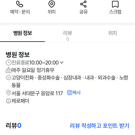
예약 · 문의
위치
공유
스크랩
병원 정보
리뷰
위치
0
병원 정보
진료종료
10:00~20:00
매주 일요일 정기휴무
고양이친화 · 중성화수술 · 심장내과 · 내과 · 외과수술 · 노령
동물
복사
서울 서대문구 응암로 117
제로페이
리뷰
0
리뷰 작성하고 포인트 받기