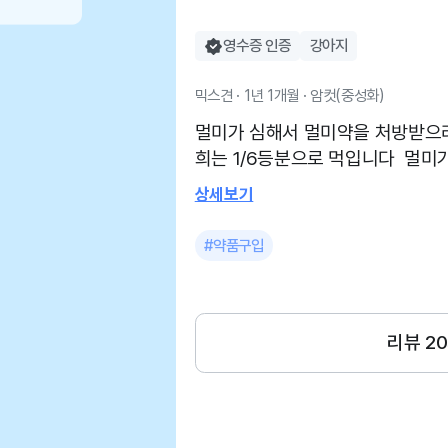
영수증 인증
강아지
믹스견 · 1년 1개월 · 암컷(중성화)
멀미가 심해서 멀미약을 처방받으러 갔었어요 5키로 
희는 1/6등분으로 먹입니다 멀미
주 가던곳이라 애용하고있어요 친절하시고 좋아요 항상 애용하고있습니
상세보기
다
#약품구입
리뷰
20