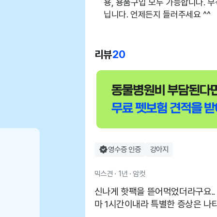
용, 용품구입 모두 가능합니다. 
닙니다. 언제든지 들러주세요 ^^
리뷰
20
영수증 인증
강아지
믹스견 · 1년 · 암컷
신나게 핫팩을 뜯어먹었더라구요..
마 1시간이내라 특별한 증상은 나
토유도제를 맞고 구토를 바로 실시