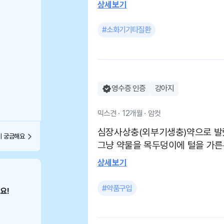
상세보기
구요 구토색은 검정색이였고 혹시
식사료를 구입했습니다 우선 응급상황이였기에 가자마자 구토유도쥬사
#소화기기타질환
릉 놔주신 우리 의료진분들께 감
영수증 인증
강아지
믹스견 · 12개월 · 암컷
심장사상충(외부기생충)약으로 발
이 궁금해요
그냥 약물을 목두덩이에 털을 가른뒤
설은 깔끔 했어요 동녀병원같은 느낌이라 집근처이시라면 방문하시는것
상세보기
도 졸을꺼같아요 ~
#약품구입