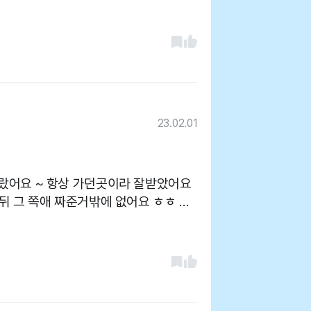
나 탈수증상이 올까봐 주사와 내복약 습
사하다는 말씀 드리고싶어요
23.02.01
랐어요 ~ 항상 가던곳이라 잘받았어요
 그 쪽애 짜준거밖에 없어요 ㅎㅎ 시