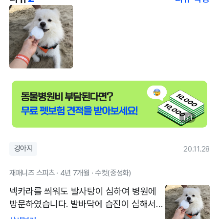
1 / 1
강아지
20.11.28
재패니즈 스피츠 · 4년 7개월 · 수컷(중성화)
넥카라를 씌워도 발사탕이 심하여 병원에
방문하였습니다. 발바닥에 습진이 심해서
내복약과 곰팡이 세균으로 번지는것을 막기