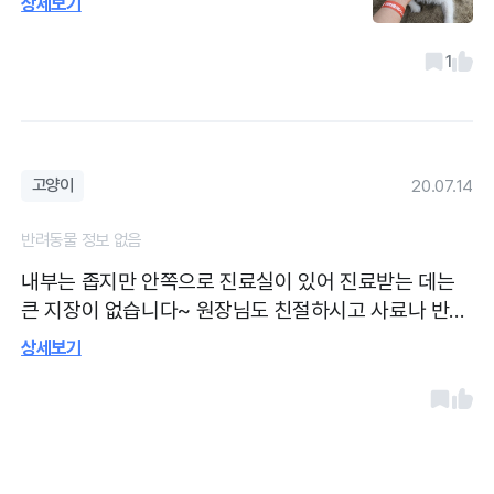
상세보기
위해 곰팡이백신을 접종하였습니다. 지하철
역 입구 와 버스정류장 바로 앞에있어서 접
1
근성이 좋았으며, 친절하게 설명해주십니
다. 주차는 좁고 후진으로 해야되서 어렵습
니다.
고양이
20.07.14
반려동물 정보 없음
내부는 좁지만 안쪽으로 진료실이 있어 진료받는 데는
큰 지장이 없습니다~ 원장님도 친절하시고 사료나 반려
동물 제품도 많이 구비되어 있고요~ 구산역 1번 출구 바
상세보기
로 옆에 있어서 대중교통 이용하는 분들에게 편할 것 같
아요~ 장점이자 단점이라면 내부에 귀여운 고양이들이
여러마리 있는데 고양이 키우는 입장으로서 손님들이
문 열 때마다 도망나갈까 긴장하게 됩니다 ㅜㅜ 고양이
무서워하는 분들은 유의하시면 좋을 것 같습니다