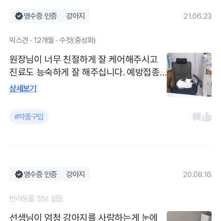
좋아해요. 오줌을 지린적이 있는정도로.
영수증 인증
강아지
21.06.23
믹스견 · 12개월 · 수컷(중성화)
원장님이 너무 친절하게 잘 케어해주시고
진료도 능숙하게 잘 해주십니다. 예방접종
부터 기본적인 진료까지 잘 봐주서셔 매달
상세보기
꾸준히 방문하고 있어요! 간단한 증상이나
질문도 잘 설명해주셔서 반려견을 키우면서
#약품구입
많이 도움받고 있습니다 :)
영수증 인증
강아지
20.08.16
반려동물 정보 없음
선생님이 엄청 강아지를 사랑하는게 눈에