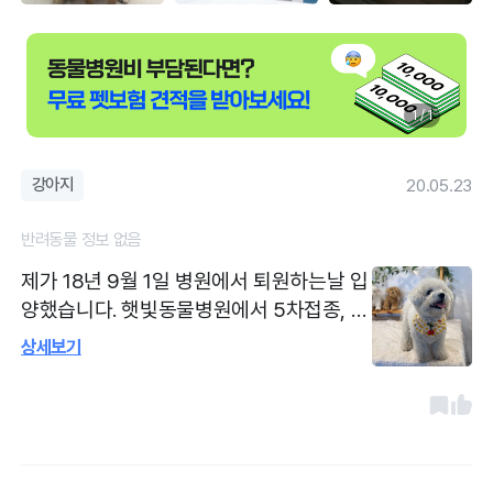
1 / 1
강아지
20.05.23
반려동물 정보 없음
제가 18년 9월 1일 병원에서 퇴원하는날 입
양했습니다. 햇빛동물병원에서 5차접종, 파
보장염치료, 중성화, 심장사상충, 동물등록
상세보기
다 했습니다(내가임마 어이! 어저께도 어이
다 했어!) 애기가 어려서부터 이것저것 아
파서 병원에서 초기에 치료를 많이 받았는
데 친절하시고 서울대출신인데 동네 삼촌같
은분입니다. 우리 예쁜이가 선생님을 너무