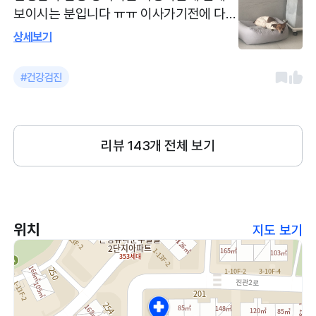
보이시는 분입니다 ㅠㅠ 이사가기전에 다녔
던 병원인데 병원을 옮기는게 제일 속상할
상세보기
정도로 친절하시고, 시설도 깨끗한 병원입
니다! 다만 인기가 많아서(?) 미리 예약을 하
#건강검진
거나 전화를 해야한다는 점입니다! 은평구
주변 사시는 분들은 꼭 가세요!!!강추입니다!
리뷰
143
개 전체 보기
위치
지도 보기