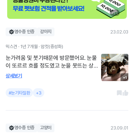
1 / 1
영수증 인증
강아지
23.02.03
믹스견 · 1년 7개월 · 암컷(중성화)
눈가려움 및 붓기때문에 방문했어요. 눈물
이 또르르 흐를 정도였고 눈을 못뜨는 상태
였어요. 추측하기로는 알러지때문인 것 같
상세보기
+1
아요. 알레르기때문인 것 같다고 하셨는데,
저희 강아지가 많이 예민한 성격이라 의사
#눈기타질환
+3
선생님을 쳐다도 안보고 구석에 들어가 있
으려고 하거나 손대려고 하면 물려고 해서
병원 진료를 제대로 받지 못하는 경우가 많
아요. 지금 한달에 한 번 꼴로 눈때문에 병원
에 가서 다음번에 또 그러면 그때는 마취하
영수증 인증
고양이
23.09.01