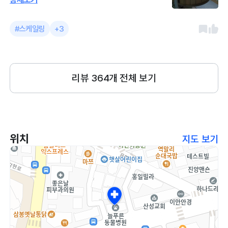
장님께 진료봤고 친절하세요. 궁금한거 물
어보면 설명도 잘해주시고 한곳에서 오래하
#스케일링
+3
시는 이유를 알거같았어요. 발치및 스케일
링하고는 입냄새도 안나요. 지금 뽑은자리
잘 아물길 기다리는 중이에요. 그후 다시 잇
몸상태 체크해야해요. 병원이 너무 바쁜거
리뷰
364
개 전체 보기
빼곤 좋았어요. 대기실이 나눠져있지 않고
크지않아서 예민한 아이들은 좀 불편할수있
어요.
위치
지도 보기