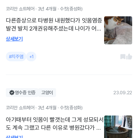
고 안압검사나 각막손상, 안충 확인 하자고
코리안 쇼트헤어 · 3년 4개월 · 수컷(중성화)
하셨어요ㅜ 알러지 검사도 생각해보라고 하
셨구여. 부디 괜찮아지길 바래여.. 얼마전에
다른증상으로 타병원 내원했다가 잇몸염증
인테리어를 싹 바꾸셔서 깨끗하고 쾌적해
발견 발치 2개권유해주셨는데 나이가 어려
요. 의사 선생님들과 간호사 선생님들 다 친
꼭빼야하나 고민중 지인분 추천으로 이곳에
상세보기
절하세용
진료받으려고 방문 여기선 4개발치 말씀하
시네요ㅜㅜ. 그외 대소변을 갑자기 못봐서
#치주염
+1
혈검및초음파 키트검사했는데 이상없다고
하네요ㅜㅜ 기본검사 혈검 초음파 키트검
사했습니다. 먹는양이 줄어 식욕촉진제도
받았는데 아이거 약먹고 토해서 더 먹이진
않았네요 만족했고 원장님 친절하십니다.
영수증 인증
고양이
23.09.22
병원규모가 크지않아 대기실이 강아지고양
코리안 쇼트헤어 · 3년 4개월 · 수컷(중성화)
이 따로 되어있지않아 조금 아쉬웠어요
아기때부터 잇몸이 빨갯는데 그게 성묘되서
도 계속 그랬고 다른 이유로 병원갔다가 잇
몸상태가 많이 안좋다는걸 알게됐어요. 원
상세보기