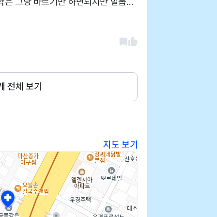
약은 그냥 바르기만 하면되지만 발톱때
이 안계시고 원장선생님 혼자 계셔서 좀
크에 아무도 안계셔서 영업안하나햇습
개 전체 보기
지도 보기