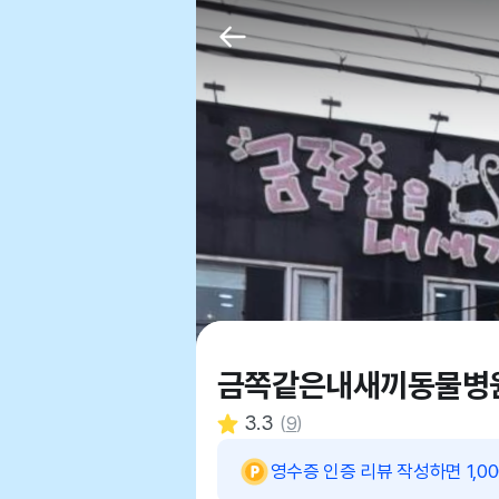
금쪽같은내새끼동물병
3.3
(
9
)
영수증 인증 리뷰 작성하면 1,0