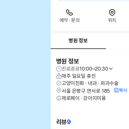
예약 · 문의
위치
병원 정보
병원 정보
진료종료
10:00~20:30
매주 일요일 휴진
고양이친화 · 내과 · 외과수술
복사
서울 은평구 연서로 185
제로페이 · 강아지미용
리뷰
9