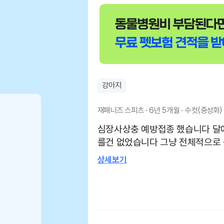
강아지
재패니즈 스피츠 · 6년 5개월 · 수컷(중성화)
심장사상충 예방접종 했습니다 달
를건 없었습니다 그냥 전체적으로
좋겠네요 주말에 웨이팅이 매우 길
상세보기
려워요 반기는건지 달려디는건지..