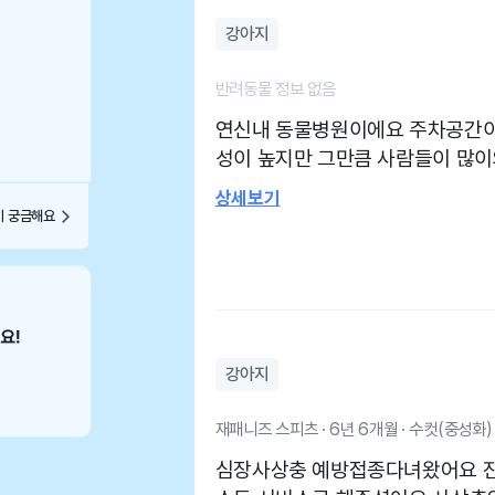
강아지
반려동물 정보 없음
연신내 동물병원이에요 주차공간이
성이 높지만 그만큼 사람들이 많
님 의사선생님 각 한분씩 계신데 
상세보기
간을 맞춰가야합니다ㅜㅜ
이 궁금해요
강아지
재패니즈 스피츠 · 6년 6개월 · 수컷(중성화)
심장사상충 예방접종다녀왔어요 