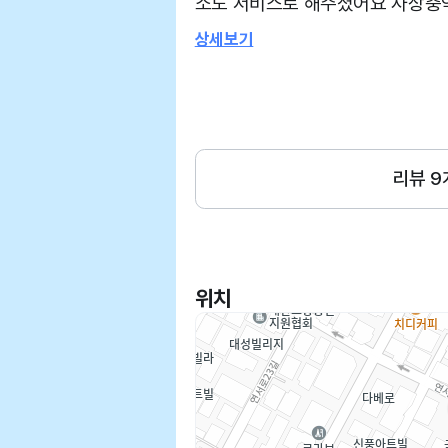
소도 서비스로 해주셨어요 사상충
문에 접종겸 자주옵니다 간호사분
상세보기
힘들어 보였어요 도착했는데 데스
니다
리뷰
9
위치