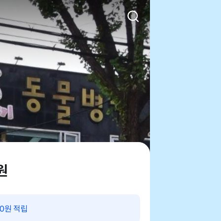
원
00원 적립