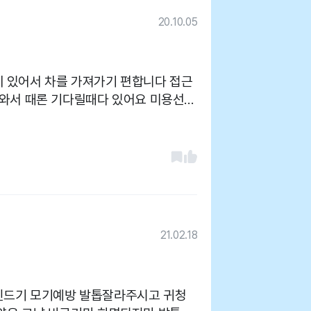
20.10.05
 있어서 차를 가져가기 편합니다 접근
이와서 때론 기다릴때다 있어요 미용선생
의사선생님은 안계실때가 종종 있어 시
21.02.18
진드기 모기예방 발톱잘라주시고 귀청