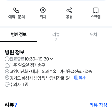
예약 · 문의
위치
공유
스크랩
병원 정보
리뷰
위치
7
병원 정보
진료종료
10:30~19:30
매주 일요일 정기휴무
고양이친화 · 내과 · 외과수술 · 야간응급진료 · 접종
복사
경기도 화성시 남양읍 남양시장로 54
수의사: 1명
리뷰
7
리뷰 작성