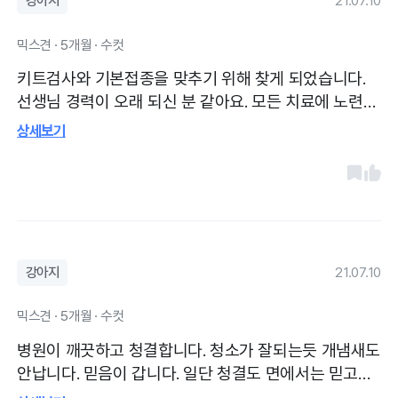
강아지
21.07.10
믹스견 · 5개월 · 수컷
키트검사와 기본접종을 맞추기 위해 찾게 되었습니다.
선생님 경력이 오래 되신 분 같아요. 모든 치료에 노련하
시고 숙달되신 분이라 믿음이 갑니다.
상세보기
강아지
21.07.10
믹스견 · 5개월 · 수컷
병원이 깨끗하고 청결합니다. 청소가 잘되는듯 개냄새도
안납니다. 믿음이 갑니다. 일단 청결도 면에서는 믿고가
는 병원입니다.