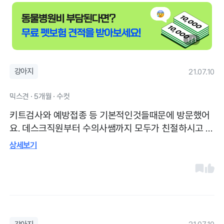
1 / 1
강아지
21.07.10
믹스견 · 5개월 · 수컷
키트검사와 예방접종 등 기본적인것들때문에 방문했어
요. 데스크직원부터 수의사쌤까지 모두가 친절하시고 강
아지 이뻐해줘요.
상세보기