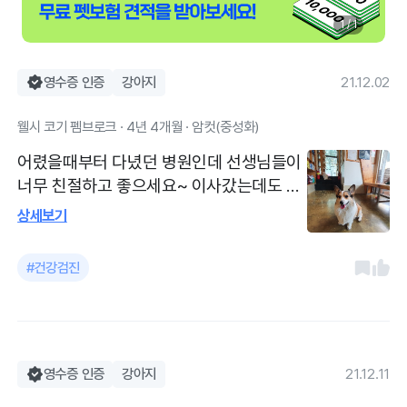
1 / 1
영수증 인증
강아지
21.12.02
웰시 코기 펨브로크 · 4년 4개월 · 암컷(중성화)
어렸을때부터 다녔던 병원인데 선생님들이
너무 친절하고 좋으세요~ 이사갔는데도 쌤
들이 좋아서 매달 주기적으로 방문하고 있
상세보기
습니다!
#건강검진
영수증 인증
강아지
21.12.11