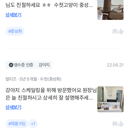
님도 친절하세요 ㅎㅎ 수컷고양이 중성화
수술을 하러 다녀왔어요 아이가 겁도많은데
상세보기
무서워하지 않고 잘하고 왔어요 병원 추천
입니다~ 믿고 맡길수 있어요
#중성화
영수증 인증
강아지
22.06.21
말티즈 · 5년 5개월 · 수컷(중성화)
강아지 스케일링을 위해 방문했어요 원장님
은 늘 친절하시고 상세히 잘 설명해주세요.
무엇보다 동물을 사랑하는 마음이 너무 좋
상세보기
아요 믿고 맡길 수 있는 동물병원이 근처에
있다는게 좋아요 동물병원을 여기저기 정착
#제품구입
+1
하지 못하고 다녔었는데 이제 정착하고 믿