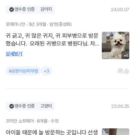
영수증 인증
강아지
24.09.07
포메라니안 · 3년 3개월 · 암컷(중성화)
귀 긁고, 귀 많은 귀지, 귀 피부병으로 방문
했습니다. 오래된 귀병으로 병원다님. 차도
가 없어 병원을 옮겼고 정확한 진단명이 나
상세보기
+1
와서 치료중. 요즘 목욕도 하늘동물병원에
서 하는중 ㅎㅎ 원장선생님 진짜 친절하시
#곰팡이성피부염
+3
고 더 궁금해하세요! 왜그런지 어떻게하면
괜찮을지 더 고민해주시고 긴 상담을 해주
셔서 찐으로 매번 너무 감동입니다 ㅎㅎ ㅡ
목욕도 여기서 하는데 저도 몰랐던 피부가
안좋은곳도 미용선생님. 원장선생님이 목욕
영수증 인증
고양이
23.06.25
할때 봐주시고 치료할수있고 미용샵이 완전
코리안 쇼트헤어 · 8개월 · 수컷
오픈형이라 엄청 안심되요!
아이들 때문에 늘 방문하는 곳입니다 선생