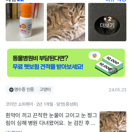
+
2
더보기
1 / 1
영수증 인증
고양이
24.05.23
코리안 쇼트헤어 · 2년 1개월 · 암컷(중성화)
흰막이 끼고 끈적한 눈물이 고이고 눈 찡그
림이 심해 병원 다녀왔어요. 눈 검진 후 결
막염 진단 받고 안약 넣어주셨어요. 다행히