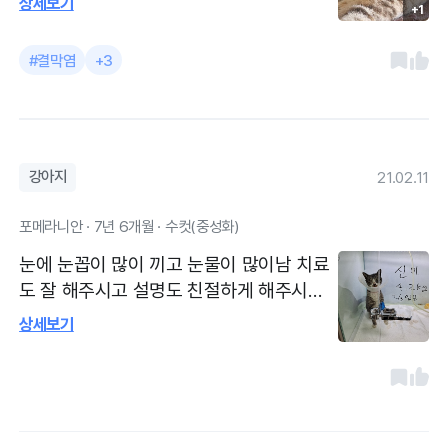
상세보기
+1
어베 처음 증상 나타났을때보다는 좋아졌네
요. 길고양이라 혹시 방문 가능한지 물어보
#결막염
+3
고 다녀왔습니다. 진료해 주시고 상세 설명
해 주셔서 감사했어요.
강아지
21.02.11
포메라니안 · 7년 6개월 · 수컷(중성화)
눈에 눈꼽이 많이 끼고 눈물이 많이남 치료
도 잘 해주시고 설명도 친절하게 해주시고
최근 회사 길고양이가 조은병원에 입원치료
상세보기
중인데 저렴하게 치료중이라 진짜 너무너무
좋은병원으로 소개하고 싶었는데 곧 치료가
마무리되면 꼭 올리도록하겠습니다 김해진
영에 계신 여러분 진짜 좋은 조은동물병원
입니다 우리마트진영1호점 위에 자리하고