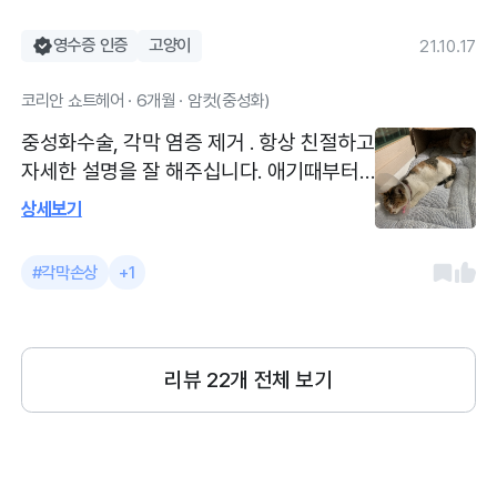
있어서 주차가 너무 편리하고 선생님들이
영수증 인증
고양이
21.10.17
너무 친절하고 진료역시 만족이라 넘 추천
합니다
코리안 쇼트헤어 · 6개월 · 암컷(중성화)
중성화수술, 각막 염증 제거 . 항상 친절하고
자세한 설명을 잘 해주십니다. 애기때부터
결막염에 의해 각막에 염증, 백태?가 껴 있
상세보기
어서 중성화 수술하면서 제거 해주셨습니
다. 안약을 꾸준히 넣으면서 상태는 지켜봐
#각막손상
+1
야 된다고 하셨어요.
리뷰
22
개 전체 보기