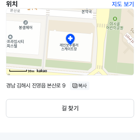
위치
지도 보기
30m
경남 김해시 진영읍 본산로 9
복사
길 찾기