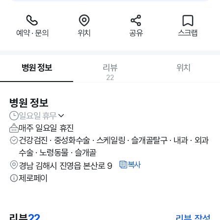
예약 · 문의
위치
공유
스크랩
병원 정보
리뷰
위치
22
병원 정보
일요일 휴무
매주 일요일 휴진
건강검진 · 중성화수술 · 스케일링 · 슬개골탈구 · 내과 · 외과
수술 · 노령동물 · 슬개골
복사
경남 김해시 진영읍 본산로 9
제로페이
리뷰
22
리뷰 작성