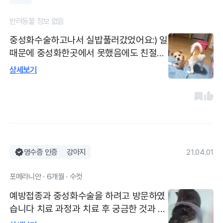
반려동물 정보 없음
중성화수술하고나서 실밥풀러갔었어요:) 일
때문에 중성화한곳에서 못했음에도 친절하
게 잘해주시고, 아이가 다른 불편한곳도 없
상세보기
는지 봐주셨어요!!예방접종을 1차부터 6차
까지 쭉 여기서했던지라~ 부담감도 없고 편
하게 다녀왔어요!!
영수증 인증
강아지
21.04.01
포메라니안 · 6개월 · 수컷
예방접종과 중성화수술을 하려고 방문하였
습니다 치료 과정과 치료 후 궁금한 것과 강
아지 상태를 미리 친절하게 설명을 잘 해주