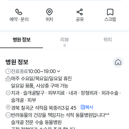
예약 · 문의
위치
공유
스크랩
병원 정보
리뷰
위치
6
병원 정보
진료종료
10:00~19:00
매주 수요일/목요일/일요일 휴진
일요일 용품, 사상충 구매 가능
치과 · 슬개골탈구 · 피부치료 · 내과 · 정형외과 · 외과수술 ·
슬개골 · 피부
복사
경북 칠곡군 석적읍 북중리3길 45
반려동물의 건강을 책임지는 석적 동물병원입니다^^
슬개골 전문 수술 동물병원