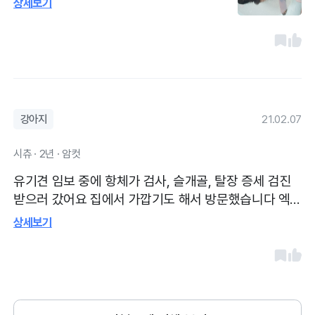
상세보기
시고 치료를 능숙하게 잘 하셔서 믿고 강아
지를 맡길 수 있을 거 같아요 또 개인적으로
다른 동물 병원을 다녀 보았지만 석적 동물
병원이 여러 가지로 보아 제일 좋았어요 청
결 도는 깔끔해 보였어고 주차를 할 수 있는
공간이 부족해 보여서 아쉬웠어요 대기시간
강아지
21.02.07
은 조금 긴 거 같지만 견주들이 궁금한 거에
설명을 잘 해주시다 보니 대기시간이 조금
시츄 · 2년 · 암컷
길어지는 거 같았고 예약은 가능해요
유기견 임보 중에 항체가 검사, 슬개골, 탈장 증세 검진
받으러 갔어요 집에서 가깝기도 해서 방문했습니다 엑
스레이촬영도 했고 사진보면서 상세하게 설명해주셔서
상세보기
좋았고 차선책까지 알려주셔서 좋았습니다. 귀찮으실법
도 한데 궁금했던거 하나하나 다 알려주셔서 정말 감사
했습니다. 원장선생님 성격 너무 좋으시고 재밌으셨구요
테크니션 선생님두 친절하시고 좋으셨어요 주차가능하
고 깨끗합니다 병원이 오래 있었던지라 인테리어는 예