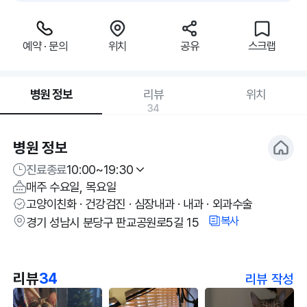
예약 · 문의
위치
공유
스크랩
병원 정보
리뷰
위치
34
병원 정보
진료종료
10:00~19:30
매주 수요일, 목요일
고양이친화 · 건강검진 · 심장내과 · 내과 · 외과수술
복사
경기 성남시 분당구 판교공원로5길 15
리뷰
34
리뷰 작성