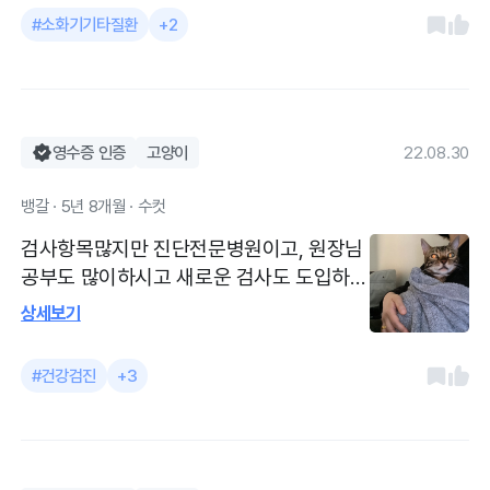
후 정도를 파악하고, 지속 치료를 위해 항암
#소화기기타질환
+2
제와 스테로이드, 면역관련 보조제를 구매
했어요. 주치의처럼 돌봐주시는 병원이예
요. 경험도 많으셔서 심각할수도 있는 질병
인데 굉장히 초기에 치료하게 되어 다행이
라 생각하고 있습니다.
영수증 인증
고양이
22.08.30
뱅갈 · 5년 8개월 · 수컷
검사항목많지만 진단전문병원이고, 원장님
공부도 많이하시고 새로운 검사도 도입하시
는 노력! 예민하고 까탈스런 우리 고양이, 갈
상세보기
때마다 원장님 외 직원분들 모두 힘들게 만
들어 죄송하지만- 이번 검사 결과로 또 아이
#건강검진
+3
아픈곳 하나 미리 발견한 것 일 수도 있다고
생각하니 감사드립니다. 예약제 운영으로
진료실마다 대기할 수 있어서 다른 아이들
만날 일 없고 좋아요. 가격은 조금 비싼편이