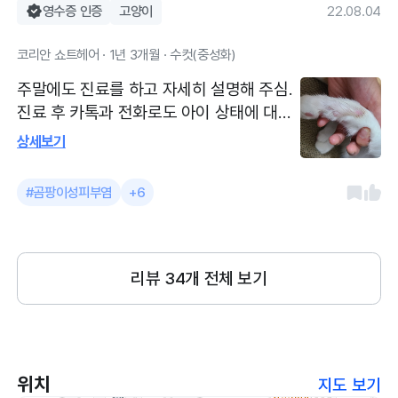
지만, 내 고양이 이렇게까지 믿고 다닐수 있
영수증 인증
고양이
22.08.04
는 병원 별로 없다는 점에서 감당할 만 한
코리안 쇼트헤어 · 1년 3개월 · 수컷(중성화)
금액 인 것 같습니다.
주말에도 진료를 하고 자세히 설명해 주심.
진료 후 카톡과 전화로도 아이 상태에 대해
차도가 있는지 연락 주셨고, 피부질환의 확
상세보기
실한 원인을 알기 전에 과잉진료가 없어서
좋았음
#곰팡이성피부염
+6
리뷰
34
개 전체 보기
위치
지도 보기