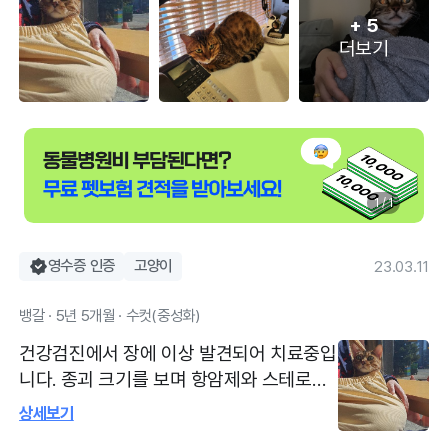
+
5
더보기
1 / 1
영수증 인증
고양이
23.03.11
뱅갈 · 5년 5개월 · 수컷(중성화)
건강검진에서 장에 이상 발견되어 치료중입
니다. 종괴 크기를 보며 항암제와 스테로이
드 투약중으로 매달 방문해서 크기를 확인
상세보기
합니다. 초음파를 통해 종괴 크기나 장벽비