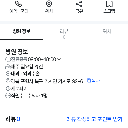
예약 · 문의
위치
공유
스크랩
병원 정보
리뷰
위치
0
병원 정보
진료종료
09:00~18:00
매주 일요일 휴진
내과 · 외과수술
복사
경북 포항시 북구 기계면 기계로 92-6
제로페이
직원수 : 수의사 1명
리뷰
0
리뷰 작성하고 포인트 받기