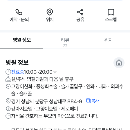
예약 · 문의
위치
공유
스크랩
병원 정보
리뷰
위치
72
병원 정보
진료중
10:00~20:00
설/추석 명절당일과 다음 날 휴무
고양이친화 · 중성화수술 · 슬개골탈구 · 안과 · 내과 · 외과수
술 · 슬개골
복사
경기 성남시 분당구 성남대로 884-9
강아지호텔 · 고양이호텔 · 제로페이
자식을 간호하는 부모의 마음으로 진료합니다.