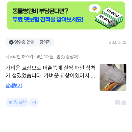
1 / 1
영수증 인증
강아지
23.02.20
시베리안 허스키 · 4년 1개월 · 암컷(중성화)
가벼운 교상으로 머즐쪽에 살짝 패인 상처
가 생겼었습니다 가벼운 교상이였어서 꼬
맬필요는 당연히없었고 상처부위 확인후 혹
상세보기
시모를 세균감염을 방지하고자 항생소염제
주사를 맞고 항생제를 처방받았습니다 큰
#피부외상
+1
혈관이 지나가는 자리는 아니여서 크게 문
제가되진 않을거라 안심시켜주셨고 소독잘
해야한다고 알려주셨어요 아이가 많이 아팠
을 11개월무렵을 시작으로 벌써 3년째 딜리