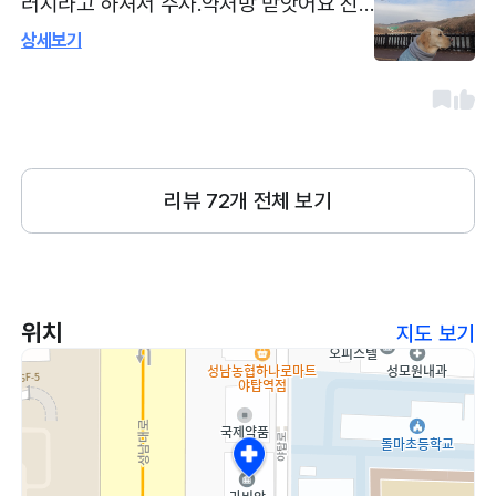
러지라고 하셔서 주사.약처방 받앗어요 친
절한 직원 분들과 선생님들의 자세한 설명
상세보기
하고 친절한 설명으로 신뢰가 가고 믿고 다
니는 병원입니다 대기시간도 잇긴 하지만
미리 전화로 여쭤보면 친절하게 대기상황
잘 설명해주시네요 미리 저나해보고 가심
좋을듯해요
리뷰
72
개 전체 보기
위치
지도 보기