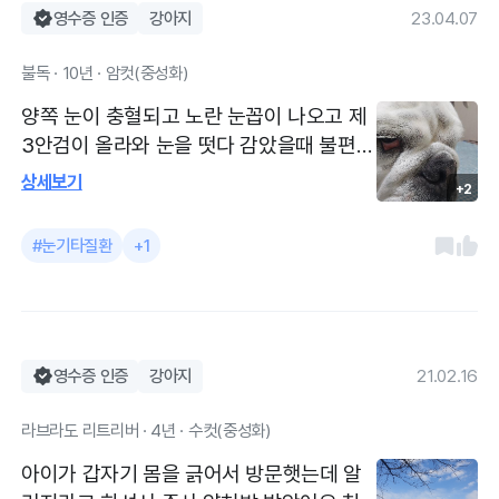
만 다닙니다! 주변에 사는 대형견 뿐만 아니
영수증 인증
강아지
23.04.07
라 멈머친구들한테 무조건 병원은 딜리가라
불독 · 10년 · 암컷(중성화)
고 할정도로 너무 신뢰가고 좋은 병원이에
요. 항상 아가들 한테 너무 진심으로 대해주
양쪽 눈이 충혈되고 노란 눈꼽이 나오고 제
시고 절대 불필요한 치료나 검사를 절대 권
3안검이 올라와 눈을 떳다 감았을때 불편해
유하지 않으세요 친절하신건 물론이고 아이
함 우선 각막 형광검사로 각막의 염증 및
상세보기
한테 맞는 약 용량까지도 잘 조절해주셔서
+2
상처 유무를 확인했고 각막에는 이상없음
저는 큰일이던 작은일이던 무조건 딜리만
확인후 결막염 및 제3안검 염증이라 진단받
#눈기타질환
+1
갑니다 😀 쓰다보니 직원이나 알바아니냐
음 원장님께서 검진시 마다 아주 상세하게
할정도로 정말 칭찬만 있는것 같은데 정말
상담해 주시고 관리요령등 케어 방법까지
진심으로 추천 하는 병원입니다!
알려주십니다. 간호사 선생님들도 항상 친
절하시고 늘 기분좋게 방문 합니다
영수증 인증
강아지
21.02.16
라브라도 리트리버 · 4년 · 수컷(중성화)
아이가 갑자기 몸을 긁어서 방문햇는데 알