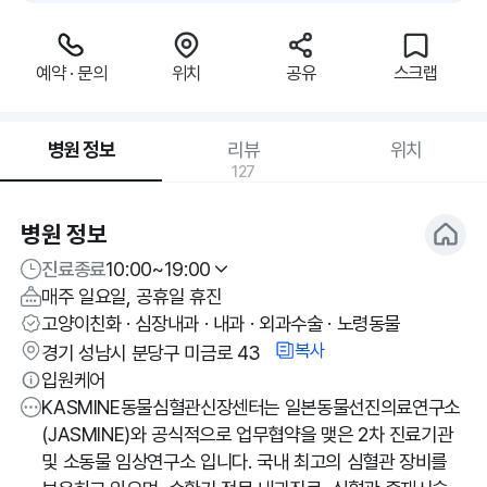
예약 · 문의
위치
공유
스크랩
병원 정보
리뷰
위치
127
병원 정보
진료종료
10:00~19:00
매주 일요일, 공휴일 휴진
고양이친화 · 심장내과 · 내과 · 외과수술 · 노령동물
복사
경기 성남시 분당구 미금로 43
입원케어
KASMINE동물심혈관신장센터는 일본동물선진의료연구소
(JASMINE)와 공식적으로 업무협약을 맺은 2차 진료기관
및 소동물 임상연구소 입니다. 국내 최고의 심혈관 장비를