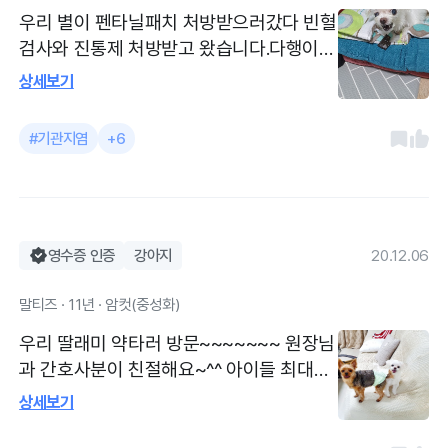
우리 별이 펜타닐패치 처방받으러갔다 빈혈
검사와 진통제 처방받고 왔습니다.다행이도
수혈이후 빈혈수치는 2주째 잘유지가 되고
상세보기
있어요.
#기관지염
+6
영수증 인증
강아지
20.12.06
말티즈 · 11년 · 암컷(중성화)
우리 딸래미 약타러 방문~~~~~~~ 원장님
과 간호사분이 친절해요~^^ 아이들 최대한
스트레스 안받게 힘들지 않게 해주시는거
상세보기
같아요 분당 구미동에 위치하고 있는 심장
전문 병원 입니다~^^ 도로변에 있어 처음