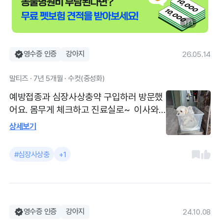
1 / 1
영수증 인증
강아지
26.05.14
말티즈 · 7년 5개월 · 수컷(중성화)
예방접종과 심장사상충약 구입하러 방문했
어요. 몸무게 체크하고 진료실로~ 이사와
서 처음 예방접종하는거라 불안했는데 아이
상세보기
가 백신 부작용이 있다고 말하니 한가지씩
맞자고 하고, 항알러지주사 맞히고 접종함
#심장사상충
+1
백신부작용때매 맞히기 불안했는데 알아서
친절하게 처리해줘서 안심이 됐어요. 부작
용난적 있다하니 하나씩맞자고 먼저 말해주
시고(이전 병원서 하나씩 맞힘) 그 순간 믿
음이 갔어요. 친절하기도 하고 무엇보다 중
영수증 인증
강아지
24.10.08