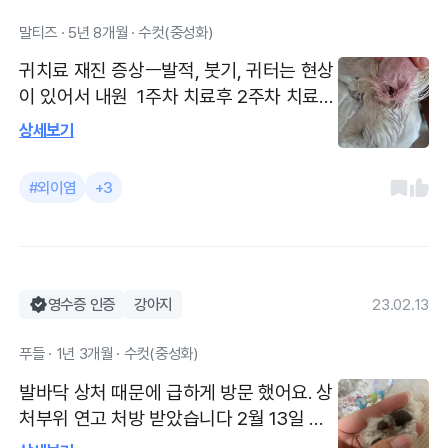
요한건 수의사선생님의 진료방법이 젤 우선
말티즈 · 5년 8개월 · 수컷(중성화)
이죠.
귀치료 재진 증상ㅡ발적, 붓기, 귀터는 현상
이 있어서 내원 1주차 치료후 2주차 치료받
으러 감 발적가라앉음. 약먹으면서 물많이
상세보기
먹고 오줌양 많아짐 스테로이드성분때문에
그렇다고 하며, 약 끊으면 괜찮다고 함 진료
#외이염
+3
받으러 가는 내부 계단 동선은 불편하지만,
세번째 방문하니 나름 익숙해지고 수의사샘
친절하시고 잘봐주십니다. 과잉진료아닌듯
하고, 병원비도 많이 비싸지않은듯 해서 좋
네요
영수증 인증
강아지
23.02.13
푸들 · 1년 3개월 · 수컷(중성화)
발바닥 상처 때문에 급하게 방문 했어요. 상
처부위 연고 처방 받았습니다 2월 13일 치
료 받았습니다 연고를 처방 받았고 나아지