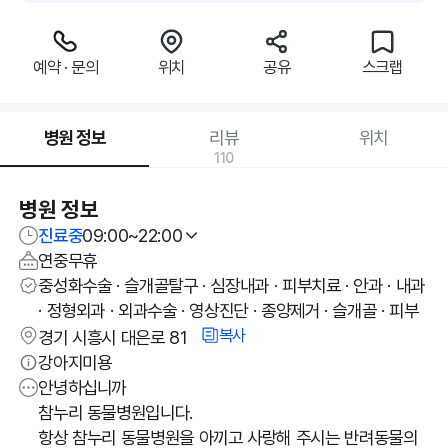
예약 · 문의
위치
공유
스크랩
병원 정보
리뷰
위치
110
병원 정보
진료중
09:00~22:00
연중무휴
중성화수술 · 슬개골탈구 · 심장내과 · 피부치료 · 안과 · 내과
· 정형외과 · 외과수술 · 영상진단 · 종양제거 · 슬개골 · 피부
복사
경기 시흥시 대은로 81
강아지미용
안녕하십니까
참누리 동물병원입니다.
항상 참누리 동물병원을 아끼고 사랑해 주시는 반려동물의