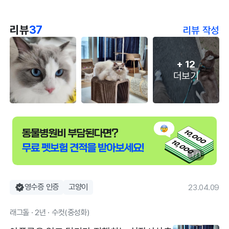
리뷰
37
리뷰 작성
+
12
더보기
1 / 1
영수증 인증
고양이
23.04.09
래그돌 · 2년 · 수컷(중성화)