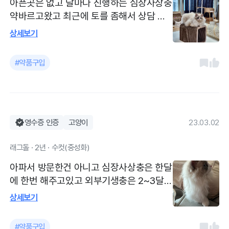
아픈곳은 없고 달마다 진행하는 심장사상충
약바르고왔고 최근에 토를 좀해서 상담 받
았습니다 달마다 진행하는 심장사상충하고
상세보기
왔어요. 이번에는 한쪽 귀에 까맣게 귀지가
보여서 혹시나 진드기 인가 하고 여쭤봤는
#약품구입
데 날씨 더워지고 습해져서 그런 경우가 있
다고 하더라고요. 그래서 귀 드레싱도 같이
진행했어요. 발톱도 깎아주시고 이것저것
봐주시고 친절한 설명이 좋았습니다. 병원
시설은 작은 편이나 의사 선생님이 친절하
영수증 인증
고양이
23.03.02
시고 진료도 꼼꼼하게 봐주세요
래그돌 · 2년 · 수컷(중성화)
아파서 방문한건 아니고 심장사상충은 한달
에 한번 해주고있고 외부기생충은 2~3달에
한번씩 하고 있어서 방문했어요 심장사상
상세보기
충은 advocate으로 해주고 있고 외부기생
충은 Bravecto cat으로 해줬어요 외부기생
#약품구입