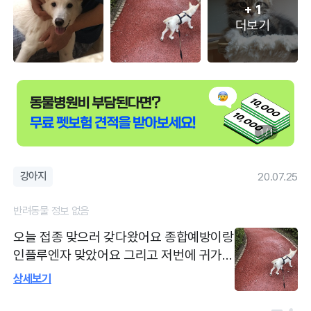
+
1
더보기
1 / 1
강아지
20.07.25
반려동물 정보 없음
오늘 접종 맞으러 갖다왔어요 종합예방이랑
인플루엔자 맞았어요 그리고 저번에 귀가
안좋아서 귀 약 처방받은거 요즘은 어떠냐
상세보기
하시면서 귀 봐주셨는데 귀지가 있다고해서
그거 제거 해주셨고 그전보다 많이 귀 긁는