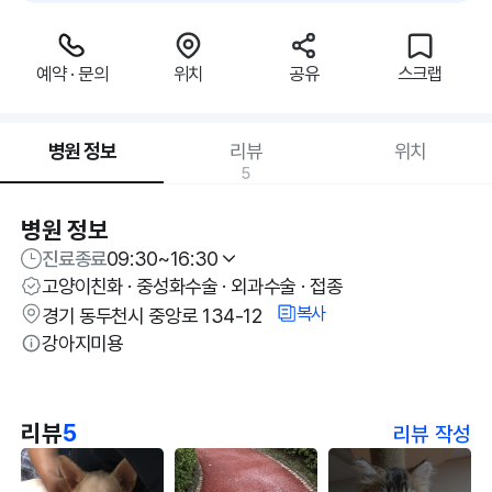
예약 · 문의
위치
공유
스크랩
병원 정보
리뷰
위치
5
병원 정보
진료종료
09:30~16:30
고양이친화 · 중성화수술 · 외과수술 · 접종
복사
경기 동두천시 중앙로 134-12
강아지미용
리뷰
5
리뷰 작성