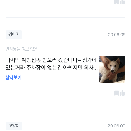
게 줄어들긴 했는데 보니까 아직도 갈색 같
은데 있어서 간식은 먹여보지 말라고 하셨
어요! 그리고 지금 부터라도 양치시켜야 한
다고 말해주셨어요~ 근데 몸무게를 재라는
강아지
20.08.08
말을 안해서 저도 깜빡했는데 몸무게 쟀으
면 좋았을거같아요
반려동물 정보 없음
마지막 예방접종 받으러 갔습니다~ 상가에
있는거라 주차장이 없는건 아쉽지만 의사분
이 친절하셔서 여기로만 가요. 몸무게 재고
상세보기
심장사상충 약도 받아왔어요 건강 뿐만 아
니라 행동에 대한 부분도 말씀해주셔서 더
마음이 가는것같아요~ 제가 강아지 처음 키
워보기도 하고 아직 어린애라서 더 신경써
주시는 느낌입니다. 그냥 동네 작은 동물병
원인데 의사분도 경력이 많아보여요
고양이
20.06.09