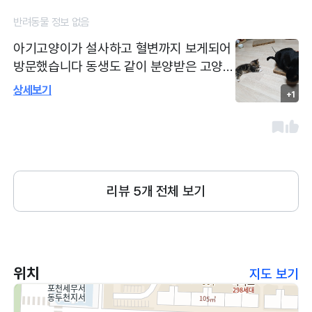
반려동물 정보 없음
아기고양이가 설사하고 혈변까지 보게되어
방문했습니다 동생도 같이 분양받은 고양이
도 설사해서 병원방문 검사결과 아무이상없
상세보기
+1
다고 했습니다 저는설사에 피덩이까지 나
와 걱정되서 검사했는데 바이러스음성결과
나와서 다행이었어요 바이러스검사 음성나
왔고 약지어주신거 먹고 괜찮아 졌습니다
리뷰
5
개 전체 보기
위치
지도 보기