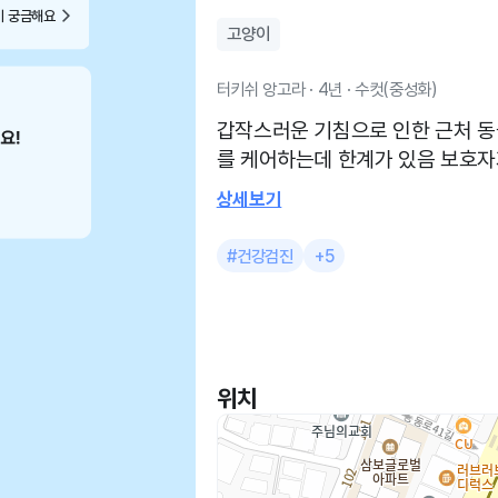
이 궁금해요
고양이
터키쉬 앙고라 · 4년 · 수컷(중성화)
갑작스러운 기침으로 인한 근처 
를 케어하는데 한계가 있음 보호자
선생님이 케어를 못하심..ㅠ 하지
상세보기
심 하지만 병원이 오래되서 시설이
는 어려움 강아지들 간단한 주사나
#건강검진
+5
위치